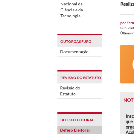
Realiz
Nacional da
Ciência e da
Tecnologia
por
Fern
Publica
Última 
OUTORGAS FURG
Documentação
REVISÃO DO ESTATUTO
Revisão do
Estatuto
NOT
Insc
DEFESO ELEITORAL
que 
orga
Defeso Eleitoral
Aco