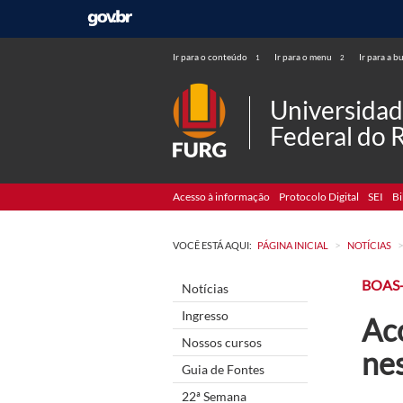
Ir para o conteúdo
Ir para o menu
Ir para a b
1
2
Universida
Federal do 
Acesso à informação
Protocolo Digital
SEI
Bi
>
VOCÊ ESTÁ AQUI:
PÁGINA INICIAL
NOTÍCIAS
BOAS
Notícias
Ingresso
Aco
Nossos cursos
ne
Guia de Fontes
22ª Semana