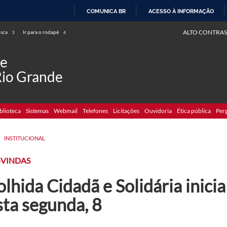
COMUNICA BR
ACESSO À INFORMAÇÃO
IR
ALTO CONTRAS
usca
Ir para o rodapé
3
4
PARA
O
de
CONTEÚDO
Rio Grande
blioteca
Sistemas
Webmail
Telefones
Licitações
Ouvidoria
Ética pública
Per
>
INSTITUCIONAL
-VINDAS
lhida Cidadã e Solidária inic
sta segunda, 8