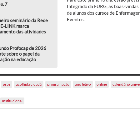
a, 7
Integrado da FURG, as boas-vindas 
de alunos dos cursos de Enfermagem
Eventos.
eiro seminário da Rede
E-LINK marca
amento das atividades
undo Profocap de 2026
te sobre o papel da
vação na educação
prae
acolhida cidadã
programação
ano letivo
online
calendário unive
Institucional