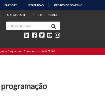
PARTICIPE
LEGISLAÇÃO
ÓRGÃOS DO GOVERNO
TE
MAPA DO SITE
ENGLISH
ESPAÑOL
guntas frequentes
Fale conosco
AVA FURG
ia programação