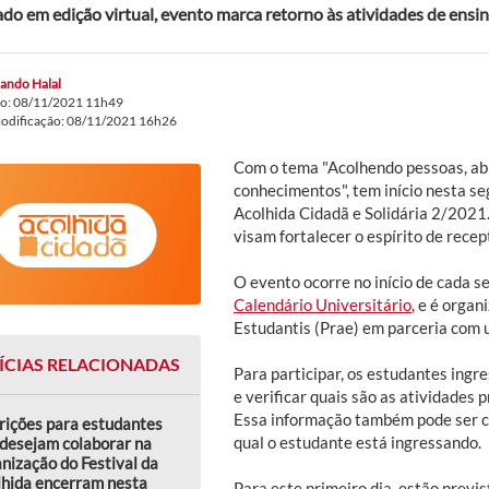
ado em edição virtual, evento marca retorno às atividades de ensi
ando Halal
do: 08/11/2021 11h49
modificação: 08/11/2021 16h26
Com o tema "Acolhendo pessoas, ab
conhecimentos", tem início nesta se
Acolhida Cidadã e Solidária 2/2021
visam fortalecer o espírito de recep
O evento ocorre no início de cada s
Calendário Universitário
, e é organ
Estudantis (Prae) em parceria com 
ÍCIAS RELACIONADAS
Para participar, os estudantes ing
e verificar quais são as atividades
Essa informação também pode ser c
rições para estudantes
qual o estudante está ingressando.
desejam colaborar na
nização do Festival da
lhida encerram nesta
Para este primeiro dia, estão previ