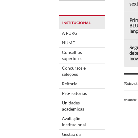
sext
Prim
INSTITUCIONAL
BLU
lanç
A FURG
NUME
Seg
Conselhos
deba
superiores
ino
Concursos e
seleções
Reitoria
Tópico(s):
Pró-reitorias
Assunto:
Unidades
acadêmicas
Avaliação
institucional
Gestão da