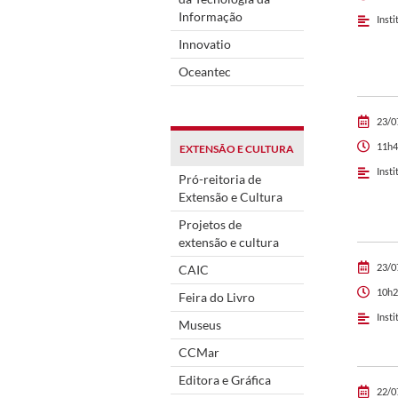
Informação
Insti
Innovatio
Oceantec
23/0
11h4
EXTENSÃO E CULTURA
Insti
Pró-reitoria de
Extensão e Cultura
Projetos de
extensão e cultura
23/0
CAIC
10h2
Feira do Livro
Insti
Museus
CCMar
Editora e Gráfica
22/0