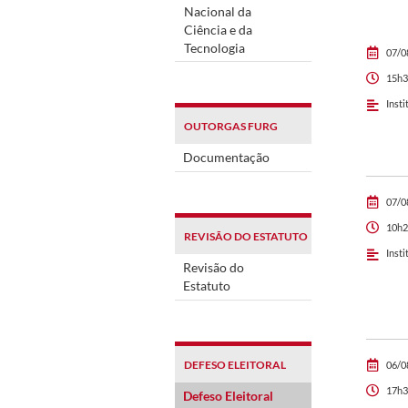
Nacional da
Ciência e da
Tecnologia
07/0
15h3
Insti
OUTORGAS FURG
Documentação
07/0
10h2
REVISÃO DO ESTATUTO
Insti
Revisão do
Estatuto
DEFESO ELEITORAL
06/0
17h3
Defeso Eleitoral