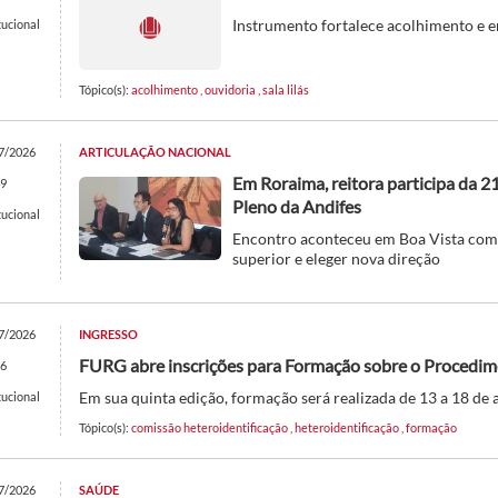
Instrumento fortalece acolhimento e e
tucional
Tópico(s):
acolhimento
,
ouvidoria
,
sala lilás
7/2026
ARTICULAÇÃO NACIONAL
Em Roraima, reitora participa da 
9
Pleno da Andifes
tucional
Encontro aconteceu em Boa Vista com 
superior e eleger nova direção
7/2026
INGRESSO
FURG abre inscrições para Formação sobre o Procedim
6
Em sua quinta edição, formação será realizada de 13 a 18 de 
tucional
Tópico(s):
comissão heteroidentificação
,
heteroidentificação
,
formação
7/2026
SAÚDE