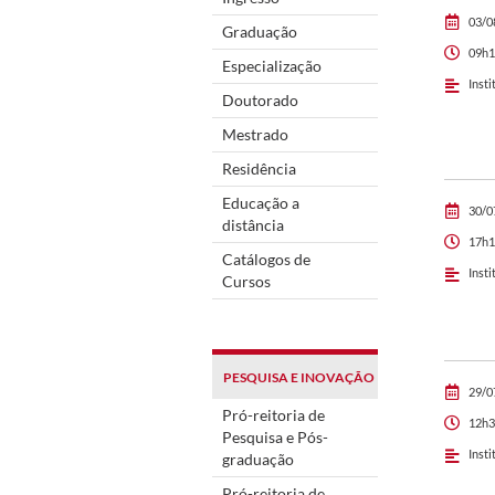
03/0
Graduação
09h1
Especialização
Insti
Doutorado
Mestrado
Residência
Educação a
30/0
distância
17h1
Catálogos de
Insti
Cursos
PESQUISA E INOVAÇÃO
29/0
Pró-reitoria de
12h3
Pesquisa e Pós-
Insti
graduação
Pró-reitoria de