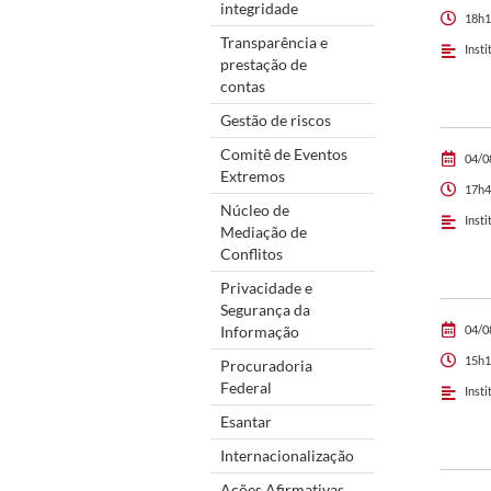
integridade
18h1
Transparência e
Insti
prestação de
contas
Gestão de riscos
Comitê de Eventos
04/0
Extremos
17h4
Núcleo de
Insti
Mediação de
Conflitos
Privacidade e
Segurança da
Informação
04/0
15h1
Procuradoria
Federal
Insti
Esantar
Internacionalização
Ações Afirmativas,