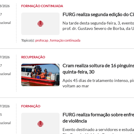
8/2026
FORMAÇÃO CONTINUADA
FURG realiza segunda edição do C
7
Na tarde desta segunda-feira, 3, even
tucional
prof. dr. Gustavo Severo de Borba, da 
Tópico(s):
profocap
,
formação continuada
7/2026
RECUPERAÇÃO
Cram realiza soltura de 16 pingui
7
quinta-feira, 30
tucional
Após 45 dias de tratamento intenso, p
voltam ao mar
7/2026
FORMAÇÃO
FURG realiza formação sobre enfr
5
de violência
tucional
Evento destinado a servidores e estuda