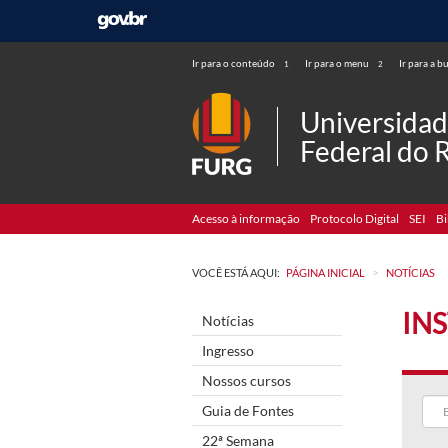
Ir para o conteúdo
Ir para o menu
Ir para a b
1
2
Universida
Federal do 
Acesso à informação
Protocolo Digital
SEI
Bi
>
VOCÊ ESTÁ AQUI:
PÁGINA INICIAL
NOTÍCIAS
IN
Notícias
Ingresso
Nossos cursos
Guia de Fontes
22ª Semana