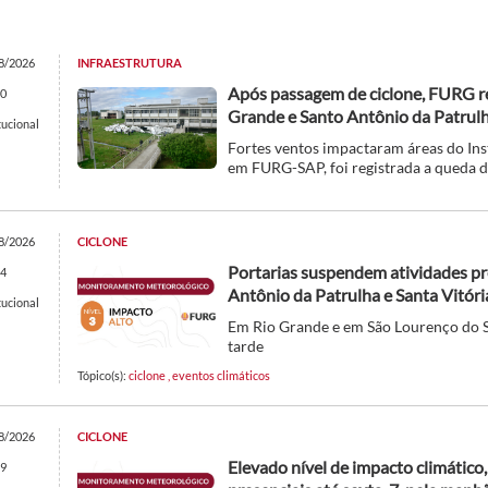
8/2026
INFRAESTRUTURA
Após passagem de ciclone, FURG re
0
Grande e Santo Antônio da Patrul
tucional
Fortes ventos impactaram áreas do Inst
em FURG-SAP, foi registrada a queda 
8/2026
CICLONE
Portarias suspendem atividades pre
4
Antônio da Patrulha e Santa Vitór
tucional
Em Rio Grande e em São Lourenço do Su
tarde
Tópico(s):
ciclone
,
eventos climáticos
8/2026
CICLONE
Elevado nível de impacto climático
9