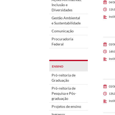
04/0
Inclusão e
Diversidades
11h3
Insti
Gestão Ambiental
e Sustentabilidade
Comunicação
Procuradoria
Federal
03/0
14h5
Insti
ENSINO
Pró-reitoria de
Graduação
03/0
Pró-reitoria de
Pesquisa e Pós-
13h2
graduação
Insti
Projetos de ensino
Ingresso