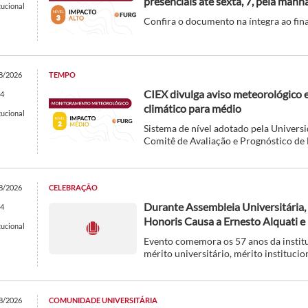
presenciais até sexta, 7, pela manh
tucional
Confira o documento na íntegra ao fina
8/2026
TEMPO
CIEX divulga aviso meteorológico 
4
climático para médio
tucional
Sistema de nível adotado pela Univer
Comitê de Avaliação e Prognóstico de 
8/2026
CELEBRAÇÃO
Durante Assembleia Universitária,
4
Honoris Causa a Ernesto Alquati e 
tucional
Evento comemora os 57 anos da institu
mérito universitário, mérito institucio
8/2026
COMUNIDADE UNIVERSITÁRIA