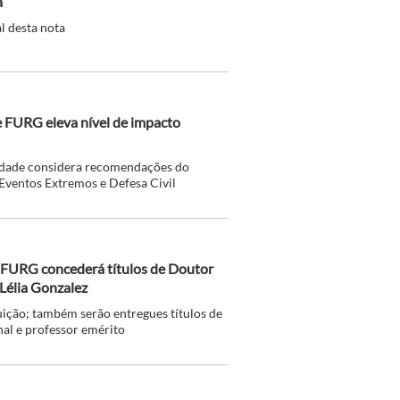
ã
l desta nota
e FURG eleva nível de impacto
sidade considera recomendações do
Eventos Extremos e Defesa Civil
 FURG concederá títulos de Doutor
Lélia Gonzalez
ição; também serão entregues títulos de
nal e professor emérito