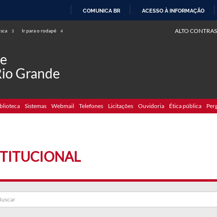
COMUNICA BR
ACESSO À INFORMAÇÃO
IR
ALTO CONTRAS
usca
Ir para o rodapé
3
4
PARA
O
de
CONTEÚDO
Rio Grande
blioteca
Sistemas
Webmail
Telefones
Licitações
Ouvidoria
Ética pública
Per
STITUCIONAL