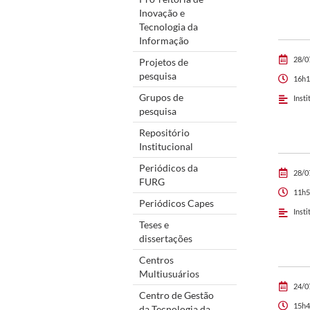
Inovação e
Tecnologia da
Informação
28/0
Projetos de
pesquisa
16h1
Grupos de
Insti
pesquisa
Repositório
Institucional
Periódicos da
28/0
FURG
11h5
Periódicos Capes
Insti
Teses e
dissertações
Centros
Multiusuários
24/0
Centro de Gestão
15h4
da Tecnologia da