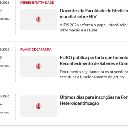
8/2026
REPRESENTATIVIDADE
Docentes da Faculdade de Medicina
4
mundial sobre HIV
tucional
AIDS 2026 reforça o papel interdiscipl
informação e à saúde
8/2026
PLANO DE CARREIRA
FURG publica portaria que homol
5
Reconhecimento de Saberes e Com
tucional
Documento regulamenta os procedimen
estrutura e funcionamento do grupo
8/2026
Últimos dias para inscrições na F
Heteroidentificação
6
tucional