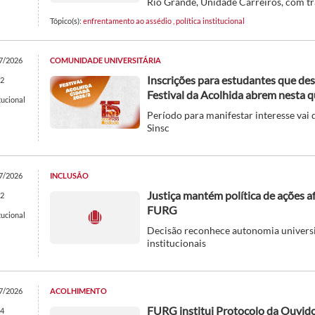
Rio Grande, Unidade Carreiros, com t
Tópico(s):
enfrentamento ao assédio
,
política institucional
7/2026
COMUNIDADE UNIVERSITÁRIA
Inscrições para estudantes que de
2
Festival da Acolhida abrem nesta q
tucional
Período para manifestar interesse vai 
Sinsc
7/2026
INCLUSÃO
Justiça mantém política de ações a
2
FURG
tucional
Decisão reconhece autonomia universitá
institucionais
7/2026
ACOLHIMENTO
FURG institui Protocolo da Ouvid
4