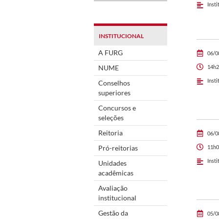
Insti
INSTITUCIONAL
A FURG
06/0
NUME
14h2
Insti
Conselhos
superiores
Concursos e
seleções
Reitoria
06/0
Pró-reitorias
11h0
Insti
Unidades
acadêmicas
Avaliação
institucional
Gestão da
05/0