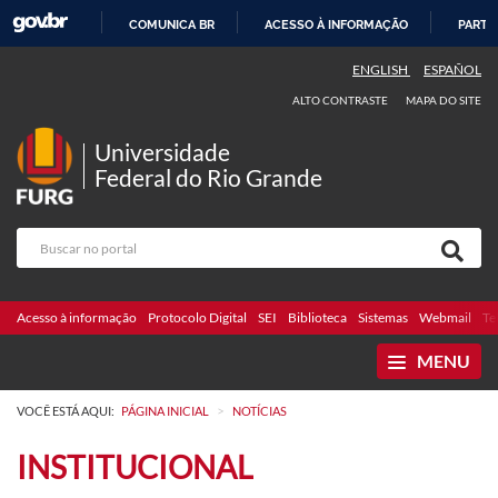
COMUNICA BR
ACESSO À INFORMAÇÃO
PARTI
IR
ENGLISH
ESPAÑOL
PARA
ALTO CONTRASTE
MAPA DO SITE
O
CONTEÚDO
Universidade
Federal do Rio Grande
Acesso à informação
Protocolo Digital
SEI
Biblioteca
Sistemas
Webmail
Te
MENU
>
VOCÊ ESTÁ AQUI:
PÁGINA INICIAL
NOTÍCIAS
INSTITUCIONAL