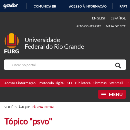
COMUNICA BR
ACESSO À INFORMAÇÃO
PARTI
IR
ENGLISH
ESPAÑOL
PARA
ALTO CONTRASTE
MAPA DO SITE
O
CONTEÚDO
Universidade
Federal do Rio Grande
Acesso à informação
Protocolo Digital
SEI
Biblioteca
Sistemas
Webmail
Te
MENU
VOCÊ ESTÁ AQUI:
PÁGINA INICIAL
Tópico "psvo"