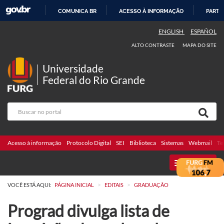
COMUNICA BR
ACESSO À INFORMAÇÃO
PARTI
IR
ENGLISH
ESPAÑOL
PARA
ALTO CONTRASTE
MAPA DO SITE
O
CONTEÚDO
Universidade
Federal do Rio Grande
Acesso à informação
Protocolo Digital
SEI
Biblioteca
Sistemas
Webmail
Te
MENU
>
>
VOCÊ ESTÁ AQUI:
PÁGINA INICIAL
EDITAIS
GRADUAÇÃO
Prograd divulga lista de