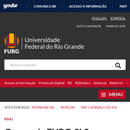
COMUNICA BR
ACESSO À INFORMAÇÃO
PARTI
IR
ENGLISH
ESPAÑOL
PARA
ALTO CONTRASTE
MAPA DO SITE
O
CONTEÚDO
Universidade
Federal do Rio Grande
Acesso à informação
Protocolo Digital
SEI
Biblioteca
Sistemas
Webmail
Te
MENU
>
>
VOCÊ ESTÁ AQUI:
PÁGINA INICIAL
NOTÍCIAS
SÃO LOURENÇO DO SUL
PSVO