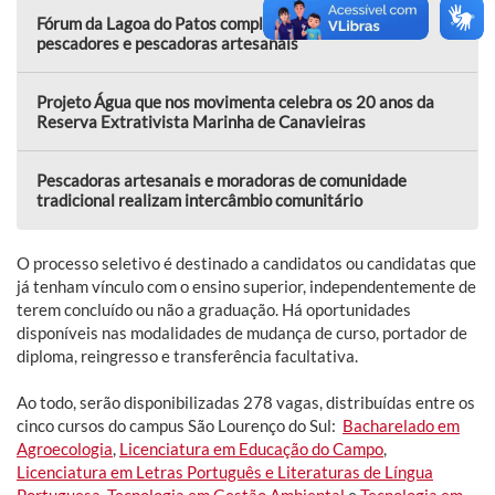
Fórum da Lagoa do Patos completa 30 anos ao lado de
pescadores e pescadoras artesanais
Projeto Água que nos movimenta celebra os 20 anos da
Reserva Extrativista Marinha de Canavieiras
Pescadoras artesanais e moradoras de comunidade
tradicional realizam intercâmbio comunitário
O processo seletivo é destinado a candidatos ou candidatas que
já tenham vínculo com o ensino superior, independentemente de
terem concluído ou não a graduação. Há oportunidades
disponíveis nas modalidades de mudança de curso, portador de
diploma, reingresso e transferência facultativa.
Ao todo, serão disponibilizadas 278 vagas, distribuídas entre os
cinco cursos do campus São Lourenço do Sul:
Bacharelado em
Agroecologia
,
Licenciatura em Educação do Campo
,
Licenciatura em Letras Português e Literaturas de Língua
Portuguesa
,
Tecnologia em Gestão Ambiental
e
Tecnologia em