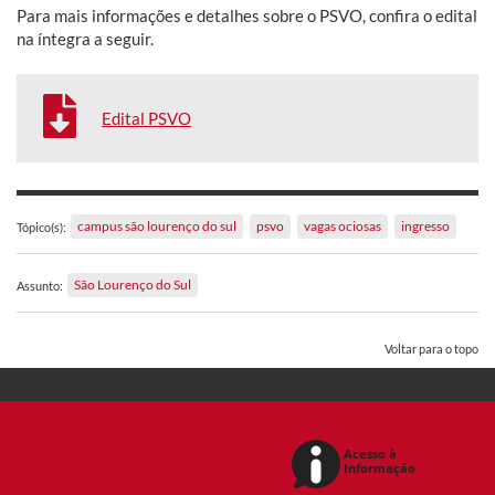
Para mais informações e detalhes sobre o PSVO, confira o edital
na íntegra a seguir.
Edital PSVO
campus são lourenço do sul
psvo
vagas ociosas
ingresso
Tópico(s):
São Lourenço do Sul
Assunto:
Voltar para o topo