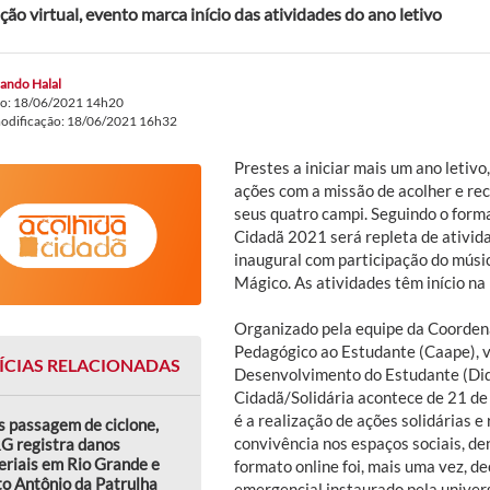
ção virtual, evento marca início das atividades do ano letivo
ando Halal
do: 18/06/2021 14h20
modificação: 18/06/2021 16h32
Prestes a iniciar mais um ano letiv
ações com a missão de acolher e re
seus quatro campi. Seguindo o form
Cidadã 2021 será repleta de ativida
inaugural com participação do músic
Mágico. As atividades têm início na
Organizado pela equipe da Coorde
Pedagógico ao Estudante (Caape), v
ÍCIAS RELACIONADAS
Desenvolvimento do Estudante (Did
Cidadã/Solidária acontece de 21 de j
é a realização de ações solidárias e
 passagem de ciclone,
convivência nos espaços sociais, de
G registra danos
riais em Rio Grande e
formato online foi, mais uma vez, d
o Antônio da Patrulha
emergencial instaurado pela univer