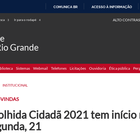
COMUNICA BR
ACESSO À INFORMAÇÃO
IR
ALTO CONTRAS
usca
Ir para o rodapé
3
4
PARA
O
de
CONTEÚDO
Rio Grande
blioteca
Sistemas
Webmail
Telefones
Licitações
Ouvidoria
Ética pública
Per
>
INSTITUCIONAL
-VINDAS
olhida Cidadã 2021 tem início
gunda, 21