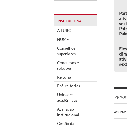
Por
ativ
INSTITUCIONAL
sext
Patr
A FURG
Pal
NUME
Conselhos
Elev
superiores
clim
ativ
Concursos e
sext
seleções
Reitoria
Pró-reitorias
Unidades
Tópico(s):
acadêmicas
Avaliação
Assunto:
institucional
Gestão da