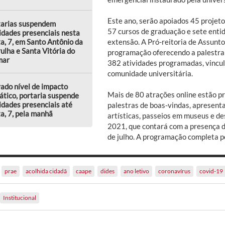
Este ano, serão apoiados 45 projet
tarias suspendem
57 cursos de graduação e sete enti
idades presenciais nesta
extensão. A Pró-reitoria de Assunto
a, 7, em Santo Antônio da
ulha e Santa Vitória do
programação oferecendo a palestra I
mar
382 atividades programadas, vincul
comunidade universitária.
ado nível de impacto
Mais de 80 atrações online estão pre
ático, portaria suspende
idades presenciais até
palestras de boas-vindas, apresenta
a, 7, pela manhã
artísticas, passeios em museus e des
2021, que contará com a presença de
de julho. A programação completa p
prae
acolhida cidadã
caape
dides
ano letivo
coronavírus
covid-19
Institucional