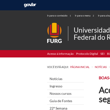
Ir para o conteúdo
Ir para o menu
Ir para a b
1
2
Universida
Federal do 
Acesso à informação
Protocolo Digital
SEI
Bi
>
VOCÊ ESTÁ AQUI:
PÁGINA INICIAL
NOTÍCIAS
BOAS
Notícias
Ingresso
Ac
Nossos cursos
se
Guia de Fontes
22ª Semana