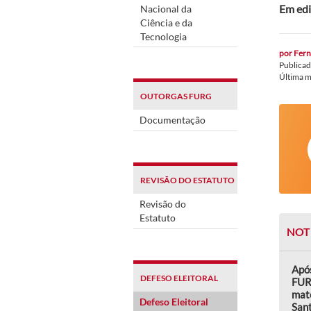
Em edi
Nacional da
Ciência e da
Tecnologia
por
Fern
Publica
Última 
OUTORGAS FURG
Documentação
REVISÃO DO ESTATUTO
Revisão do
Estatuto
NOT
Após
DEFESO ELEITORAL
FUR
mate
Defeso Eleitoral
Sant