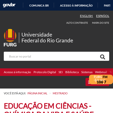
COMUNICA BR
ACESSO À INFORMAÇÃO
PARTI
IR
ENGLISH
ESPAÑOL
PARA
ALTO CONTRASTE
MAPA DO SITE
O
CONTEÚDO
Universidade
Federal do Rio Grande
Acesso à informação
Protocolo Digital
SEI
Biblioteca
Sistemas
Webmail
Te
MENU
>
VOCÊ ESTÁ AQUI:
PÁGINA INICIAL
MESTRADO
EDUCAÇÃO EM CIÊNCIAS -