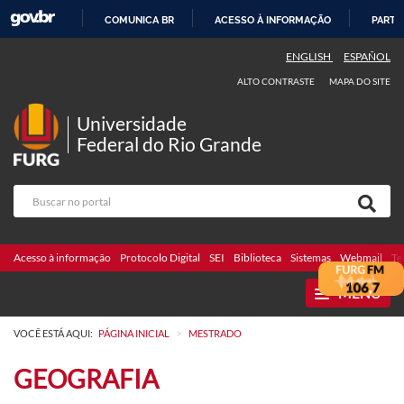
COMUNICA BR
ACESSO À INFORMAÇÃO
PARTI
IR
ENGLISH
ESPAÑOL
PARA
ALTO CONTRASTE
MAPA DO SITE
O
CONTEÚDO
Universidade
Federal do Rio Grande
Acesso à informação
Protocolo Digital
SEI
Biblioteca
Sistemas
Webmail
Te
MENU
>
VOCÊ ESTÁ AQUI:
PÁGINA INICIAL
MESTRADO
GEOGRAFIA