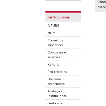
Coord
Marc
INSTITUCIONAL
A FURG
NUME
Conselhos
superiores
Concursos e
seleções
Reitoria
Pró-reitorias
Unidades
acadêmicas
Avaliação
institucional
Gestão da