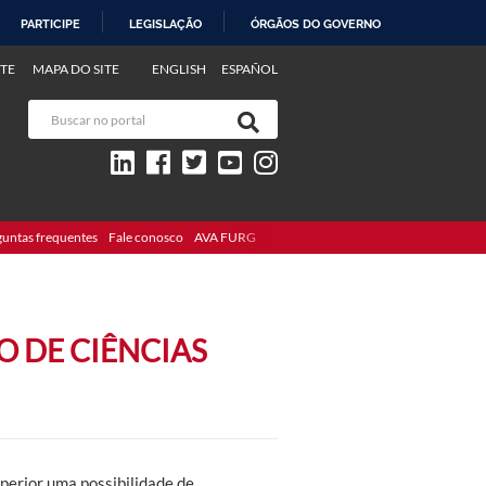
PARTICIPE
LEGISLAÇÃO
ÓRGÃOS DO GOVERNO
TE
MAPA DO SITE
ENGLISH
ESPAÑOL
guntas frequentes
Fale conosco
AVA FURG
 DE CIÊNCIAS
perior uma possibilidade de