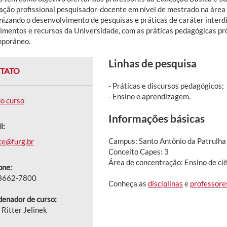
ação profissional pesquisador-docente em nível de mestrado na área 
nizando o desenvolvimento de pesquisas e práticas de caráter interd
imentos e recursos da Universidade, com as práticas pedagógicas pr
porâneo.
Linhas de pesquisa
TATO
- Práticas e discursos pedagógicos;
- Ensino e aprendizagem.
do curso
Informações básicas
l:
Campus: Santo Antônio da Patrulha
ce@furg.br
Conceito Capes: 3
Área de concentração: Ensino de ci
one:
 3662-7800
Conheça as
disciplinas
e
professore
enador de curso:
 Ritter Jelinek