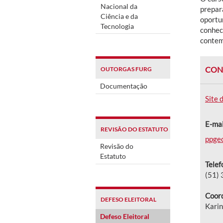
Nacional da
prepar
Ciência e da
oportu
Tecnologia
conhec
contem
CON
OUTORGAS FURG
Documentação
Site 
E-mai
REVISÃO DO ESTATUTO
ppge
Revisão do
Estatuto
Telef
(51)
Coord
DEFESO ELEITORAL
Karin
Defeso Eleitoral