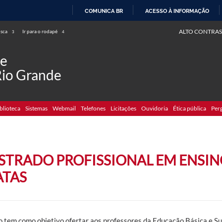
COMUNICA BR
ACESSO À INFORMAÇÃO
IR
ALTO CONTRAS
usca
Ir para o rodapé
3
4
PARA
O
de
CONTEÚDO
Rio Grande
blioteca
Sistemas
Webmail
Telefones
Licitações
Ouvidoria
Ética pública
Per
STRADO PROFISSIONAL EM ENSINO
ATAS
o tem como objetivo ofertar aos professores da Educação Básica e Su