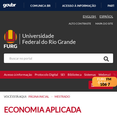
COMUNICA BR
ACESSO À INFORMAÇÃO
PARTI
IR
ENGLISH
ESPAÑOL
PARA
ALTO CONTRASTE
MAPA DO SITE
O
CONTEÚDO
Universidade
Federal do Rio Grande
Acesso à informação
Protocolo Digital
SEI
Biblioteca
Sistemas
Webmail
Te
MENU
>
VOCÊ ESTÁ AQUI:
PÁGINA INICIAL
MESTRADO
ECONOMIA APLICADA