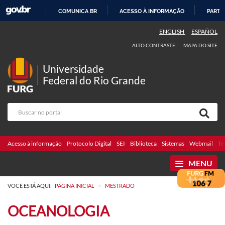
COMUNICA BR
ACESSO À INFORMAÇÃO
PARTI
IR
ENGLISH
ESPAÑOL
PARA
ALTO CONTRASTE
MAPA DO SITE
O
CONTEÚDO
Universidade
Federal do Rio Grande
Acesso à informação
Protocolo Digital
SEI
Biblioteca
Sistemas
Webmail
Te
MENU
>
VOCÊ ESTÁ AQUI:
PÁGINA INICIAL
MESTRADO
OCEANOLOGIA