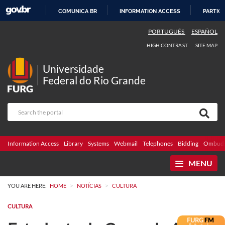
COMUNICA BR
INFORMATION ACCESS
PARTICI
SKIP
PORTUGUÊS
ESPAÑOL
TO
HIGH CONTRAST
SITE MAP
CONTENT
Universidade
Federal do Rio Grande
Information Access
Library
Systems
Webmail
Telephones
Bidding
Ombuds
MENU
>
>
YOU ARE HERE:
HOME
NOTÍCIAS
CULTURA
CULTURA