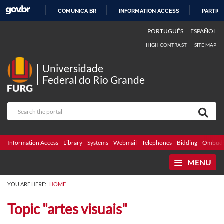
COMUNICA BR
INFORMATION ACCESS
PARTICI
SKIP
PORTUGUÊS
ESPAÑOL
TO
HIGH CONTRAST
SITE MAP
CONTENT
Universidade
Federal do Rio Grande
Information Access
Library
Systems
Webmail
Telephones
Bidding
Ombuds
MENU
YOU ARE HERE:
HOME
Topic "artes visuais"