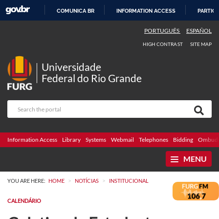
COMUNICA BR
INFORMATION ACCESS
PARTICI
SKIP
PORTUGUÊS
ESPAÑOL
TO
HIGH CONTRAST
SITE MAP
CONTENT
Universidade
Federal do Rio Grande
Information Access
Library
Systems
Webmail
Telephones
Bidding
Ombuds
MENU
>
>
YOU ARE HERE:
HOME
NOTÍCIAS
INSTITUCIONAL
CALENDÁRIO