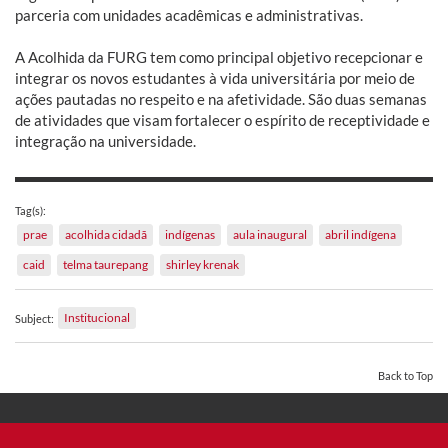
parceria com unidades acadêmicas e administrativas.
A Acolhida da FURG tem como principal objetivo recepcionar e
integrar os novos estudantes à vida universitária por meio de
ações pautadas no respeito e na afetividade. São duas semanas
de atividades que visam fortalecer o espírito de receptividade e
integração na universidade.
Tag(s):
prae
acolhida cidadã
indígenas
aula inaugural
abril indígena
caid
telma taurepang
shirley krenak
Institucional
Subject:
Back to Top