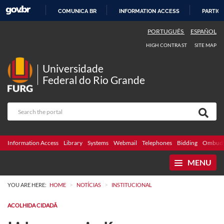
COMUNICA BR
INFORMATION ACCESS
PARTICI
SKIP
PORTUGUÊS
ESPAÑOL
TO
HIGH CONTRAST
SITE MAP
CONTENT
Universidade
Federal do Rio Grande
Information Access
Library
Systems
Webmail
Telephones
Bidding
Ombuds
MENU
>
>
YOU ARE HERE:
HOME
NOTÍCIAS
INSTITUCIONAL
ACOLHIDA CIDADÃ