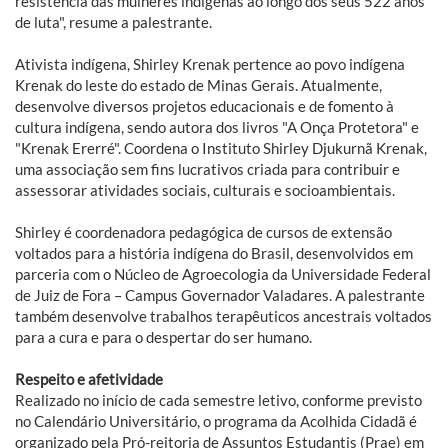
resistência das mulheres indígenas ao longo dos seus 522 anos
de luta", resume a palestrante.
Ativista indígena, Shirley Krenak pertence ao povo indígena
Krenak do leste do estado de Minas Gerais. Atualmente,
desenvolve diversos projetos educacionais e de fomento à
cultura indígena, sendo autora dos livros "A Onça Protetora" e
"Krenak Ererré". Coordena o Instituto Shirley Djukurnã Krenak,
uma associação sem fins lucrativos criada para contribuir e
assessorar atividades sociais, culturais e socioambientais.
Shirley é coordenadora pedagógica de cursos de extensão
voltados para a história indígena do Brasil, desenvolvidos em
parceria com o Núcleo de Agroecologia da Universidade Federal
de Juiz de Fora – Campus Governador Valadares. A palestrante
também desenvolve trabalhos terapêuticos ancestrais voltados
para a cura e para o despertar do ser humano.
Respeito e afetividade
Realizado no início de cada semestre letivo, conforme previsto
no Calendário Universitário, o programa da Acolhida Cidadã é
organizado pela Pró-reitoria de Assuntos Estudantis (Prae) em