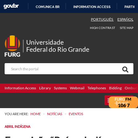
COMUNICA BR
INFORMATION ACCESS
PARTICI
SKIP
PORTUGUÊS
ESPAÑOL
TO
HIGH CONTRAST
SITE MAP
CONTENT
Universidade
Federal do Rio Grande
Information Access
Library
Systems
Webmail
Telephones
Bidding
Ombuds
MENU
>
>
YOU ARE HERE:
HOME
NOTÍCIAS
EVENTOS
ABRIL INDÍGENA