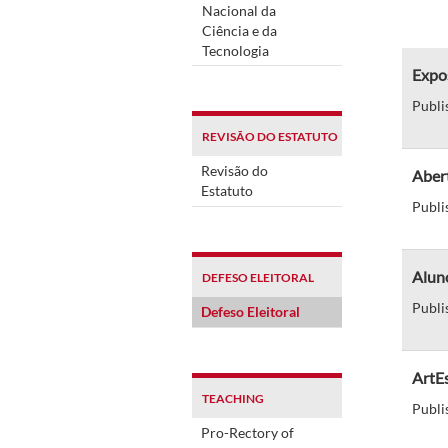
Nacional da
Ciência e da
Tecnologia
Expo
Publi
REVISÃO DO ESTATUTO
Revisão do
Aber
Estatuto
Publi
Aluno
DEFESO ELEITORAL
Publi
Defeso Eleitoral
ArtEs
TEACHING
Publi
Pro-Rectory of