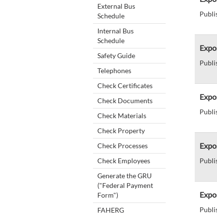
External Bus
Publi
Schedule
Internal Bus
Schedule
Expos
Safety Guide
Publi
Telephones
Check Certificates
Expo
Check Documents
Publi
Check Materials
Check Property
Expos
Check Processes
Check Employees
Publi
Generate the GRU
("Federal Payment
Expo
Form")
Publi
FAHERG