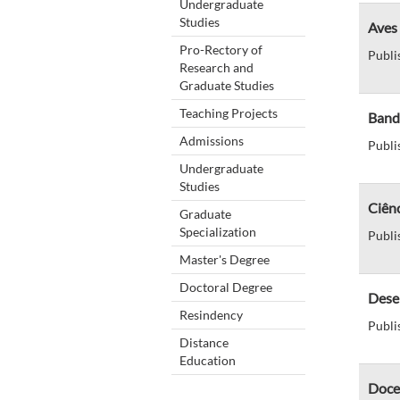
Undergraduate
Studies
Aves 
Pro-Rectory of
Publi
Research and
Graduate Studies
Teaching Projects
Band
Admissions
Publi
Undergraduate
Studies
Ciênc
Graduate
Specialization
Publi
Master's Degree
Doctoral Degree
Dese
Resindency
Publi
Distance
Education
Docen