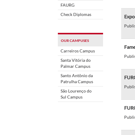
FAURG
Check Diplomas
Expo
Publi
OUR CAMPUSES
Fame
Carreiros Campus
Publi
Santa Vitória do
Palmar Campus
Santo Antônio da
FURG
Patrulha Campus
Publi
São Lourenço do
Sul Campus
FURG
Publi