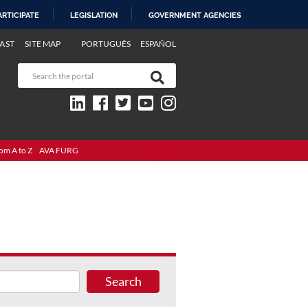
ARTICIPATE
LEGISLATION
GOVERNMENT AGENCIES
AST
SITE MAP
PORTUGUÊS
ESPAÑOL
om A to Z
AVA FURG
Search