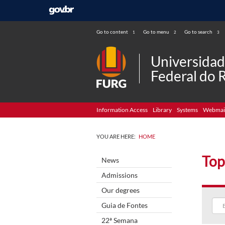
Go to content
Go to menu
Go to search
1
2
3
Universida
Federal do 
Information Access
Library
Systems
Webmai
YOU ARE HERE:
HOME
Top
News
Admissions
Our degrees
Guia de Fontes
22ª Semana