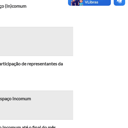
paço (In)comum
articipação de representantes da
 Espaço Incomum
 Incomum até o final do mês