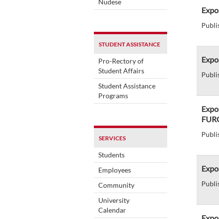
Nudese
Expos
Publi
STUDENT ASSISTANCE
Expos
Pro-Rectory of
Student Affairs
Publi
Student Assistance
Programs
Expos
FUR
Publi
SERVICES
Students
Expo
Employees
Publi
Community
University
Calendar
Expo