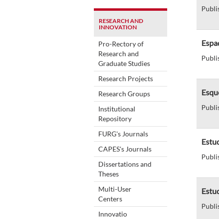
Publi
RESEARCH AND
INNOVATION
Espa
Pro-Rectory of
Research and
Publi
Graduate Studies
Research Projects
Esque
Research Groups
Publi
Institutional
Repository
FURG's Journals
Estu
CAPES's Journals
Publi
Dissertations and
Theses
Multi-User
Estud
Centers
Publi
Innovatio