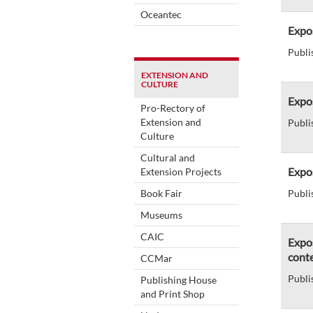
Oceantec
Expos
Publi
EXTENSION AND
CULTURE
Expos
Pro-Rectory of
Extension and
Publi
Culture
Cultural and
Expos
Extension Projects
Book Fair
Publi
Museums
CAIC
Expos
conte
CCMar
Publi
Publishing House
and Print Shop