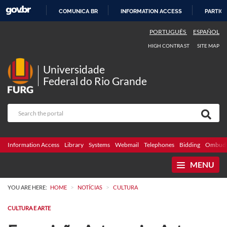
COMUNICA BR
INFORMATION ACCESS
PARTICI
SKIP
PORTUGUÊS
ESPAÑOL
TO
HIGH CONTRAST
SITE MAP
CONTENT
Universidade
Federal do Rio Grande
Information Access
Library
Systems
Webmail
Telephones
Bidding
Ombuds
MENU
>
>
YOU ARE HERE:
HOME
NOTÍCIAS
CULTURA
CULTURA E ARTE