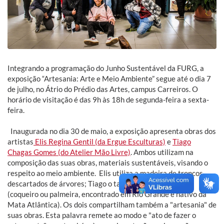
Integrando a programação do Junho Sustentável da FURG, a
exposição “Artesania: Arte e Meio Ambiente” segue até o dia 7
de julho, no Átrio do Prédio das Artes, campus Carreiros. O
horário de visitação é das 9h às 18h de segunda-feira a sexta-
feira.
Inaugurada no dia 30 de maio, a exposição apresenta obras dos
artistas
Elis Regina Gentil (da Ergue Esculturas)
e
Tiago
Chagas Gomes (do Atelier Mão Livre)
. Ambos utilizam na
composição das suas obras, materiais sustentáveis, visando o
respeito ao meio ambiente. Elis utiliza a madeira de troncos
descartados de árvores; Tiago o talo das folhas do Jerivá
(coqueiro ou palmeira, encontrado em Rio Grande e nativo da
Mata Atlântica). Os dois compartilham também a "artesania" de
suas obras. Esta palavra remete ao modo e "ato de fazer o