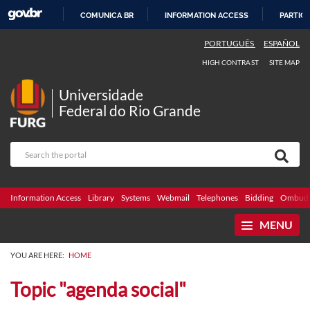
COMUNICA BR
INFORMATION ACCESS
PARTICI
SKIP
PORTUGUÊS
ESPAÑOL
TO
HIGH CONTRAST
SITE MAP
CONTENT
Universidade
Federal do Rio Grande
Information Access
Library
Systems
Webmail
Telephones
Bidding
Ombuds
MENU
YOU ARE HERE:
HOME
Topic "agenda social"