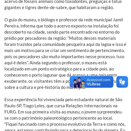
acervo de fósseis animais como toxodontes, preguiças e tatus
gigantes e tigres dente-de-sabre, que habitaram a região.
O guia do museu, o biólogo e professor da rede municipal Jamil
Pereira, informa que todo o acervo exposto na instalação foi
descoberto na cidade, sendo parte encontrado no entorno do
prédio por pescadores da região: “Muitos desses materiais
foram trazidos pela comunidade pesqueira aqui da lagoa e isso é
mais um motivo para se criar um sentimento de pertencimento,
pois os pescadores são muito importantes nesse processo. Isso
aqui é deles”. Ainda segundo o professor, o museu está
localizado em um ponto estratégico para a cidade pois, ao
conhecerem o porto lagunar que dá acesso a uma paisagem
exuberante, os visitantes têm a possibilidade de se informar
sobre a cultura e pré-história do município.
Essa experiência foi vivenciada pelo estudante natural de São
Paulo-SP, Tiago Leles, que cursa Relações Internacionais na
FURG. Em sua primeira visita ao museu, o jovem surpreendeu-
se com o patrimônio paleontológico pertencente ao local.
“Fiquei fascinado com o processo evolutivo da Terra e como nós,
agora, estamos contribuindo para a deterioração do planeta. Eu