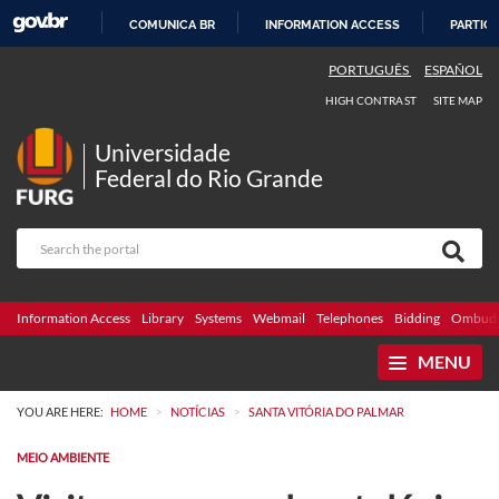
COMUNICA BR
INFORMATION ACCESS
PARTICI
SKIP
PORTUGUÊS
ESPAÑOL
TO
HIGH CONTRAST
SITE MAP
CONTENT
Universidade
Federal do Rio Grande
Information Access
Library
Systems
Webmail
Telephones
Bidding
Ombuds
MENU
>
>
YOU ARE HERE:
HOME
NOTÍCIAS
SANTA VITÓRIA DO PALMAR
MEIO AMBIENTE