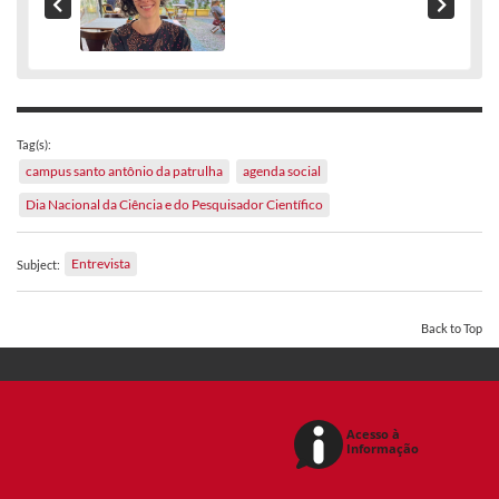
Tag(s):
campus santo antônio da patrulha
agenda social
Dia Nacional da Ciência e do Pesquisador Científico
Entrevista
Subject:
Back to Top