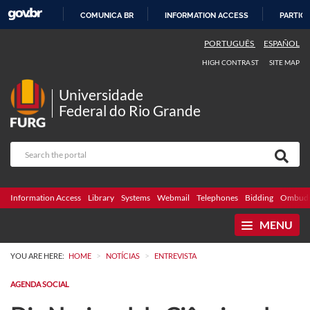
COMUNICA BR
INFORMATION ACCESS
PARTICI
SKIP
PORTUGUÊS
ESPAÑOL
TO
HIGH CONTRAST
SITE MAP
CONTENT
Universidade
Federal do Rio Grande
Information Access
Library
Systems
Webmail
Telephones
Bidding
Ombuds
MENU
>
>
YOU ARE HERE:
HOME
NOTÍCIAS
ENTREVISTA
AGENDA SOCIAL