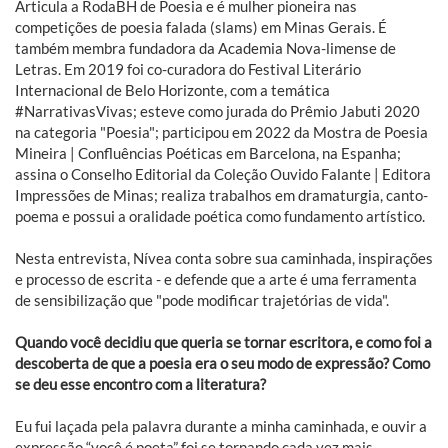
Articula a RodaBH de Poesia e é mulher pioneira nas
competições de poesia falada (slams) em Minas Gerais. É
também membra fundadora da Academia Nova-limense de
Letras. Em 2019 foi co-curadora do Festival Literário
Internacional de Belo Horizonte, com a temática
#NarrativasVivas; esteve como jurada do Prêmio Jabuti 2020
na categoria "Poesia"; participou em 2022 da Mostra de Poesia
Mineira | Confluências Poéticas em Barcelona, na Espanha;
assina o Conselho Editorial da Coleção Ouvido Falante | Editora
Impressões de Minas; realiza trabalhos em dramaturgia, canto-
poema e possui a oralidade poética como fundamento artístico.
Nesta entrevista, Nívea conta sobre sua caminhada, inspirações
e processo de escrita - e defende que a arte é uma ferramenta
de sensibilização que "pode modificar trajetórias de vida".
Quando você decidiu que queria se tornar escritora, e como foi a
descoberta de que a poesia era o seu modo de expressão? Como
se deu esse encontro com a literatura?
Eu fui laçada pela palavra durante a minha caminhada, e ouvir a
expressão “você é poeta” foi se tornando cada vez mais