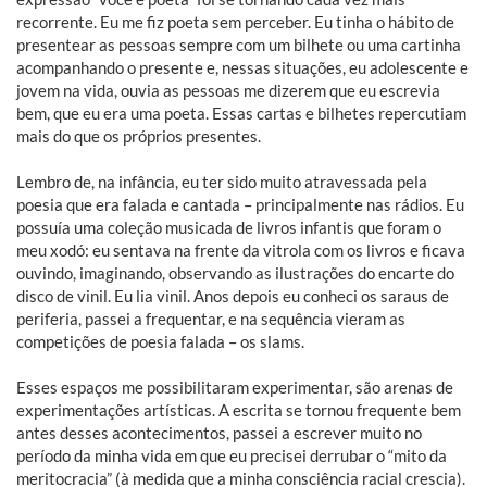
recorrente. Eu me fiz poeta sem perceber. Eu tinha o hábito de
presentear as pessoas sempre com um bilhete ou uma cartinha
acompanhando o presente e, nessas situações, eu adolescente e
jovem na vida, ouvia as pessoas me dizerem que eu escrevia
bem, que eu era uma poeta. Essas cartas e bilhetes repercutiam
mais do que os próprios presentes.
Lembro de, na infância, eu ter sido muito atravessada pela
poesia que era falada e cantada – principalmente nas rádios. Eu
possuía uma coleção musicada de livros infantis que foram o
meu xodó: eu sentava na frente da vitrola com os livros e ficava
ouvindo, imaginando, observando as ilustrações do encarte do
disco de vinil. Eu lia vinil. Anos depois eu conheci os saraus de
periferia, passei a frequentar, e na sequência vieram as
competições de poesia falada – os slams.
Esses espaços me possibilitaram experimentar, são arenas de
experimentações artísticas. A escrita se tornou frequente bem
antes desses acontecimentos, passei a escrever muito no
período da minha vida em que eu precisei derrubar o “mito da
meritocracia” (à medida que a minha consciência racial crescia).