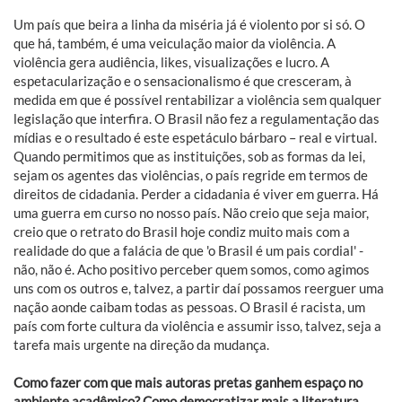
Um país que beira a linha da miséria já é violento por si só. O
que há, também, é uma veiculação maior da violência. A
violência gera audiência, likes, visualizações e lucro. A
espetacularização e o sensacionalismo é que cresceram, à
medida em que é possível rentabilizar a violência sem qualquer
legislação que interfira. O Brasil não fez a regulamentação das
mídias e o resultado é este espetáculo bárbaro – real e virtual.
Quando permitimos que as instituições, sob as formas da lei,
sejam os agentes das violências, o país regride em termos de
direitos de cidadania. Perder a cidadania é viver em guerra. Há
uma guerra em curso no nosso país. Não creio que seja maior,
creio que o retrato do Brasil hoje condiz muito mais com a
realidade do que a falácia de que 'o Brasil é um pais cordial' -
não, não é. Acho positivo perceber quem somos, como agimos
uns com os outros e, talvez, a partir daí possamos reerguer uma
nação aonde caibam todas as pessoas. O Brasil é racista, um
país com forte cultura da violência e assumir isso, talvez, seja a
tarefa mais urgente na direção da mudança.
Como fazer com que mais autoras pretas ganhem espaço no
ambiente acadêmico? Como democratizar mais a literatura