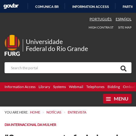
COMUNICA BR
INFORMATION ACCESS
PARTICI
SKIP
PORTUGUÊS
ESPAÑOL
TO
HIGH CONTRAST
SITE MAP
CONTENT
Universidade
Federal do Rio Grande
Information Access
Library
Systems
Webmail
Telephones
Bidding
Ombuds
MENU
>
>
YOU ARE HERE:
HOME
NOTÍCIAS
ENTREVISTA
DIA INTERNACIONAL DA MULHER