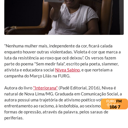
“Nenhuma mulher mais, independente da cor, ficará calada
enquanto houver outras violentadas. Violeta é cor que marca a
luta da resistência ao roxo que ocê deixou”. Os versos fazem
parte do poema "Sem medir fala", escrito pela poeta, slammer,
ativista e educadora social
Nívea Sabino
, e que norteiam a
campanha do Março Lilás na FURG.
Autora do livro
"Interiorana"
(Padê Editorial, 2016), Nívea é
natural de Nova Lima/MG. Graduada em Comunicação Social, a
autora possui uma trajetória de ativismo poético voltado ao
enfrentamento ao racismo, à lesbofobia, ao sexismo e outras
formas de opressão, através da palavra, pelos saraus de
periferias.