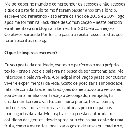
Me perceber no mundo e compreender os acessos e não acessos
a que eu estaria sujeita me fizeram passar anos em silêncio,
escrevendo, refletindo -isso entre os anos de 2006 e 2009, logo
após me formar na Faculdade de Comunicação – neste período
eu alimentava um blog na Internet. Em 2010 eu conheço o
Coletivoz Sarau de Periferia e passo a recitar esses textos que
foram escritos no blog.
O que te inspira a escrever?
Eu sou poeta da oralidade, escrevo e performo o meu próprio
texto – ergo a voz e a palavra na busca de ser contemplada. Me
interessa a palavra viva. A principal motivação passa por querer
viver e experimentar da vida. Gosto de poetizar a simplicidade,
falar de comida, trazer as tradições do meu povo pro verso: eu
sou de uma família com tradição de congado, marujada, fui
criada num terreiro vasto, com muita planta, horta, pomar,
bichos. Ouvi muitas serenatas cantadas pelo meu pai nas
madrugadas da vida. Me inspira essa poesia capturada no
cotidiano das gentes: desde apreciar o cheiro marcante de uma
fruta, como a mexerica; poetizar o gosto de um caqui maduro e,