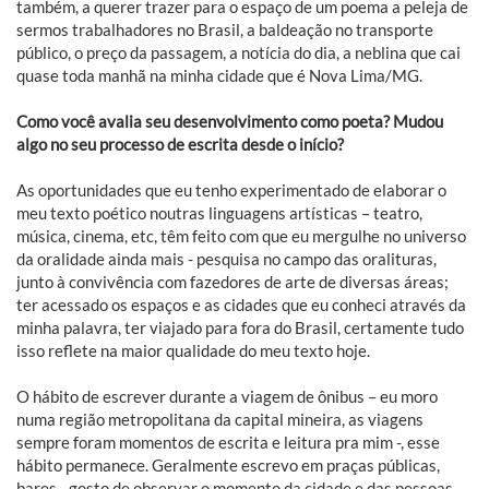
também, a querer trazer para o espaço de um poema a peleja de
sermos trabalhadores no Brasil, a baldeação no transporte
público, o preço da passagem, a notícia do dia, a neblina que cai
quase toda manhã na minha cidade que é Nova Lima/MG.
Como você avalia seu desenvolvimento como poeta? Mudou
algo no seu processo de escrita desde o início?
As oportunidades que eu tenho experimentado de elaborar o
meu texto poético noutras linguagens artísticas – teatro,
música, cinema, etc, têm feito com que eu mergulhe no universo
da oralidade ainda mais - pesquisa no campo das oralituras,
junto à convivência com fazedores de arte de diversas áreas;
ter acessado os espaços e as cidades que eu conheci através da
minha palavra, ter viajado para fora do Brasil, certamente tudo
isso reflete na maior qualidade do meu texto hoje.
O hábito de escrever durante a viagem de ônibus – eu moro
numa região metropolitana da capital mineira, as viagens
sempre foram momentos de escrita e leitura pra mim -, esse
hábito permanece. Geralmente escrevo em praças públicas,
bares - gosto de observar o momento da cidade e das pessoas