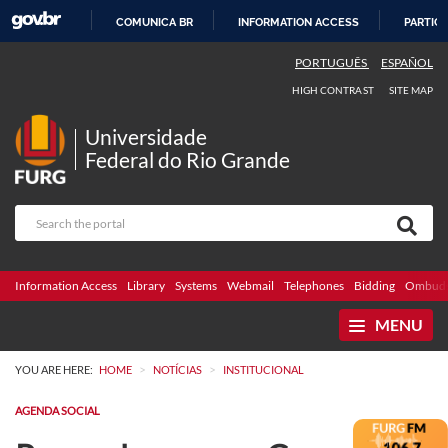
COMUNICA BR
INFORMATION ACCESS
PARTICI
SKIP
PORTUGUÊS
ESPAÑOL
TO
HIGH CONTRAST
SITE MAP
CONTENT
Universidade
Federal do Rio Grande
Information Access
Library
Systems
Webmail
Telephones
Bidding
Ombuds
MENU
>
>
YOU ARE HERE:
HOME
NOTÍCIAS
INSTITUCIONAL
AGENDA SOCIAL