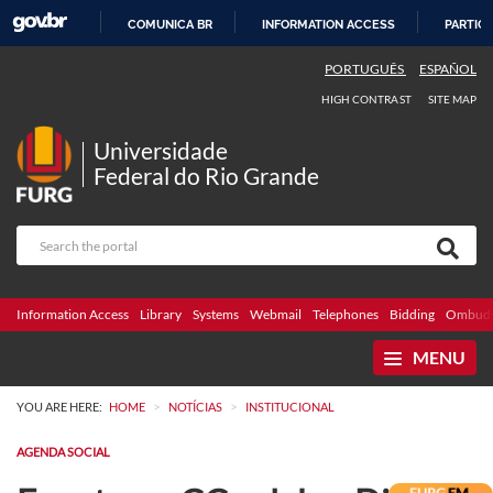
COMUNICA BR
INFORMATION ACCESS
PARTICI
SKIP
PORTUGUÊS
ESPAÑOL
TO
HIGH CONTRAST
SITE MAP
CONTENT
Universidade
Federal do Rio Grande
Information Access
Library
Systems
Webmail
Telephones
Bidding
Ombuds
MENU
>
>
YOU ARE HERE:
HOME
NOTÍCIAS
INSTITUCIONAL
AGENDA SOCIAL