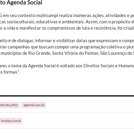
to Agenda Social
 em seu contexto multicampi realiza inúmeras ações, atividades e p
as socioculturais, educativas e ambientais. Assim, com o propósito d
ar a vida e manifestar os compromissos de luta e resistência, foi cr
ito é de dialogar, informar e visibilizar datas que expressam o comp
riar campanhas que buscam compor uma programação coletiva e plura
 municípios de Rio Grande, Santa Vitória do Palmar, São Lourenço do 
ano, o tema da Agenda Social é voltado aos Direitos Sociais e Human
s formas".
mês de julho
agenda social
Institucional