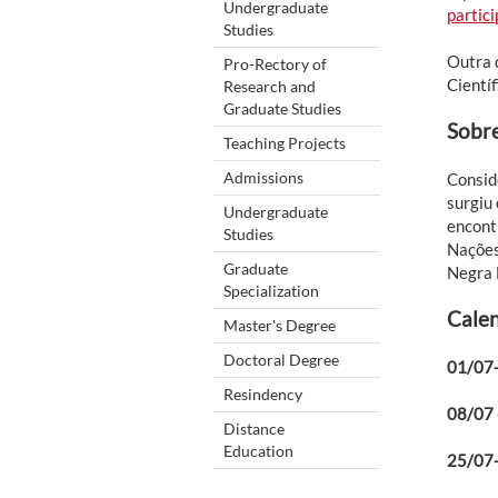
Undergraduate
partic
Studies
Outra 
Pro-Rectory of
Científ
Research and
Graduate Studies
Sobre
Teaching Projects
Admissions
Consid
surgiu
Undergraduate
encont
Studies
Nações
Graduate
Negra 
Specialization
Calen
Master's Degree
Doctoral Degree
01/07-
Resindency
08/07 
Distance
Education
25/07-