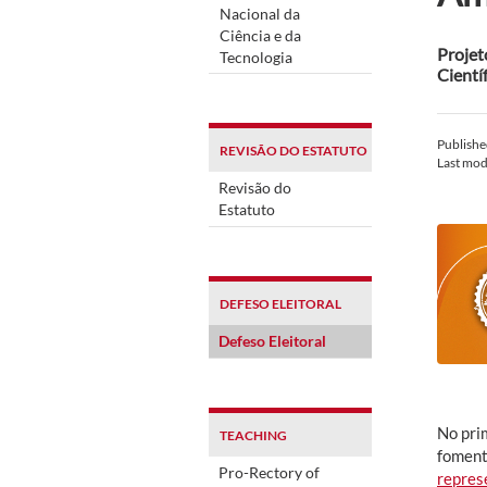
Nacional da
Ciência e da
Projet
Tecnologia
Cientí
Publish
REVISÃO DO ESTATUTO
Last mod
Revisão do
Estatuto
DEFESO ELEITORAL
Defeso Eleitoral
No pri
TEACHING
foment
Pro-Rectory of
repres