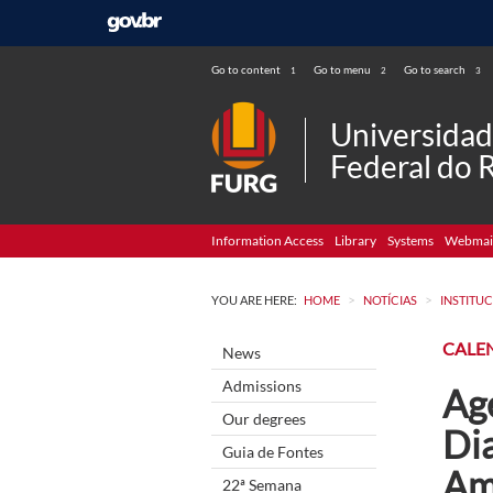
Go to content
Go to menu
Go to search
1
2
3
Universida
Federal do 
Information Access
Library
Systems
Webmai
>
>
YOU ARE HERE:
HOME
NOTÍCIAS
INSTITU
CALE
News
Admissions
Ag
Our degrees
Di
Guia de Fontes
Am
22ª Semana