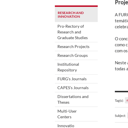
Proje
RESEARCH AND
A FURG
INNOVATION
temátic
Pro-Rectory of
celebr
Research and
Graduate Studies
O conce
como c
Research Projects
com os
Research Groups
Neste 
Institutional
todas a
Repository
FURG's Journals
CAPES's Journals
Dissertations and
Tag(s):
Theses
Multi-User
Subject:
Centers
Innovatio