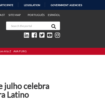
ARTICIPATE
LEGISLATION
GOVERNMENT AGENCIES
AST
SITE MAP
PORTUGUÊS
ESPAÑOL
om A to Z
AVA FURG
 julho celebra
a Latino