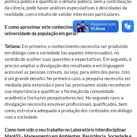
política pública e qualificar o debate público. Sem a contribuição
da ciência, pode haver análises especulativas e descoladas da
realidade, com o intuito de validar interesses particulares.
E como aproximar este conhecimento produzido na
universidade da população em geral?
Tatiana:
Em primeiro, o conhecimento necessita ser produzido
em diálogo com a sociedade (ou aqueles interessados), no
sentido de acolher suas questões e expectativas. Em segundo, é
preciso ampliar a divulgação dos resultados e em linguagem
acessível as pessoas comuns, ou seja, para além dos pares. Isto
é um grande desafio. No primeiro caso, a pesquisa necessita ser
mediada pela extensão e para tal, precisamos ainda reconhecer
sua importância e qualificar a formação da comunidade
acadêmica (inclusive pesquisadores/as). No segundo caso, a
divulgação necessita envolver profissionais qualificados, bem
como, estrutura adequada a produção dos conteúdos em diálogo
com a sociedade.
Como tem sido o seu trabalho no Laboratório Interdisciplinar
MaréSS - Mapeamento em Ambientes, Resistência, Sociedade e