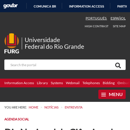
COMUNICA BR
INFORMATION ACCESS
PARTICI
SKIP
PORTUGUÊS
ESPAÑOL
TO
HIGH CONTRAST
SITE MAP
CONTENT
Universidade
Federal do Rio Grande
Information Access
Library
Systems
Webmail
Telephones
Bidding
Ombuds
MENU
>
>
YOU ARE HERE:
HOME
NOTÍCIAS
ENTREVISTA
AGENDA SOCIAL