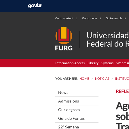
Go to content
Go to menu
Go to search
1
2
3
Universida
Federal do 
Information Access
Library
Systems
Webmai
>
>
YOU ARE HERE:
HOME
NOTÍCIAS
INSTITU
REFL
News
Admissions
Ag
Our degrees
so
Guia de Fontes
Tra
22ª Semana