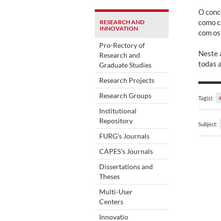
O conce
como c
RESEARCH AND
INNOVATION
com os
Pro-Rectory of
Neste 
Research and
todas a
Graduate Studies
Research Projects
Research Groups
Tag(s):
Institutional
Repository
Subject:
FURG's Journals
CAPES's Journals
Dissertations and
Theses
Multi-User
Centers
Innovatio