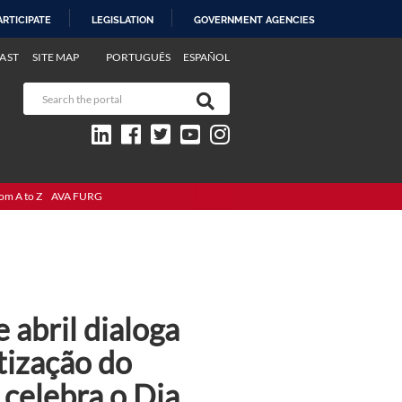
ARTICIPATE
LEGISLATION
GOVERNMENT AGENCIES
AST
SITE MAP
PORTUGUÊS
ESPAÑOL
om A to Z
AVA FURG
abril dialoga
tização do
 celebra o Dia