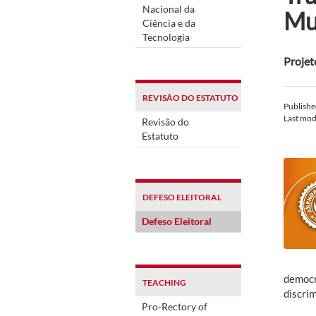
Nacional da
Mu
Ciência e da
Tecnologia
Projet
REVISÃO DO ESTATUTO
Publish
Last mod
Revisão do
Estatuto
DEFESO ELEITORAL
Defeso Eleitoral
democr
TEACHING
discrim
Pro-Rectory of