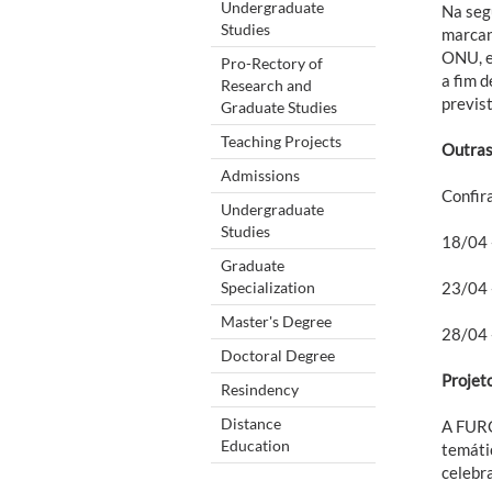
Undergraduate
Na seg
Studies
marcan
ONU, e
Pro-Rectory of
a fim d
Research and
previs
Graduate Studies
Teaching Projects
Outras
Admissions
Confir
Undergraduate
Studies
18/04 -
Graduate
Specialization
23/04 
Master's Degree
28/04 
Doctoral Degree
Projet
Resindency
Distance
A FURG
Education
temátic
celebr