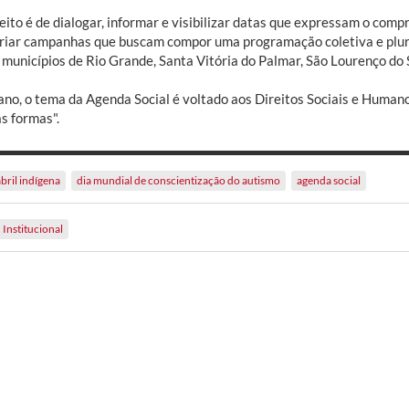
ito é de dialogar, informar e visibilizar datas que expressam o comp
riar campanhas que buscam compor uma programação coletiva e plura
 municípios de Rio Grande, Santa Vitória do Palmar, São Lourenço do 
ano, o tema da Agenda Social é voltado aos Direitos Sociais e Human
s formas".
abril indígena
dia mundial de conscientização do autismo
agenda social
Institucional