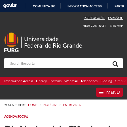
COMUNICA BR
INFORMATION ACCESS
PARTICI
SKIP
PORTUGUÊS
ESPAÑOL
TO
HIGH CONTRAST
SITE MAP
CONTENT
Universidade
Federal do Rio Grande
Information Access
Library
Systems
Webmail
Telephones
Bidding
Ombuds
MENU
>
>
YOU ARE HERE:
HOME
NOTÍCIAS
ENTREVISTA
AGENDA SOCIAL