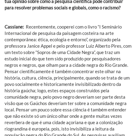
tua opinião sobre como a pesquisa científica pode contribuir
para resolver problemas sociais e globais, como o racismo?
Cassiane:
Recentemente, cooperei com o livro “I Seminário
Internacional de pesquisa da paisagem costeira na arte
contemporânea: ética, ecologia e entorno”, organizado pela
professora Janice Appel e pelo professor Luiz Alberto Pires, com
um texto sobre “Sopros de uma Cidade Negra”, que traz um
estudo inicial do que tem sido produzido por pesquisadores
negros e negros, que olham para a cidade negra do Rio Grande.
Pensar cientificamente é também concentrar este olhar na
história, cultura, ciência, principalmente, quando se trata de um
povo socialmente e historicamente invisibilizado dentro da
história gaúcha; logo, estes espaços construídos pela
comunidade negra, pelo povo negro deveriam ser parte desta
visão que os Gaúchos deveriam ter sobre a comunidade negra
local. Pensar um pouco sobre essa ciência é também entender
que não existe só um único olhar onde a gente muitas vezes
reverbera de que é uma cidade açoriana e que a colonização
riograndina é europeia, pois, isto invisibiliza a leitura da
população negra do Rio Grande do Sul. As pesquisas auxiliam