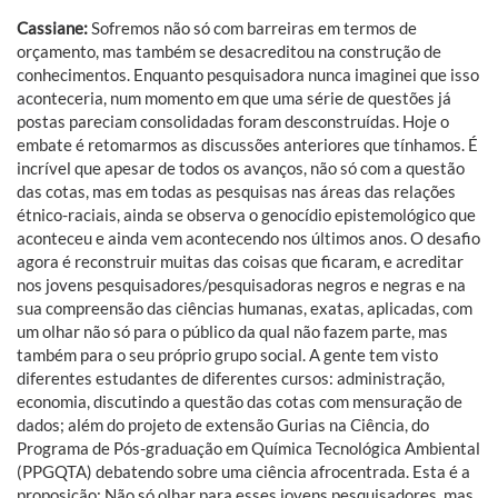
Cassiane:
Sofremos não só com barreiras em termos de
orçamento, mas também se desacreditou na construção de
conhecimentos. Enquanto pesquisadora nunca imaginei que isso
aconteceria, num momento em que uma série de questões já
postas pareciam consolidadas foram desconstruídas. Hoje o
embate é retomarmos as discussões anteriores que tínhamos. É
incrível que apesar de todos os avanços, não só com a questão
das cotas, mas em todas as pesquisas nas áreas das relações
étnico-raciais, ainda se observa o genocídio epistemológico que
aconteceu e ainda vem acontecendo nos últimos anos. O desafio
agora é reconstruir muitas das coisas que ficaram, e acreditar
nos jovens pesquisadores/pesquisadoras negros e negras e na
sua compreensão das ciências humanas, exatas, aplicadas, com
um olhar não só para o público da qual não fazem parte, mas
também para o seu próprio grupo social. A gente tem visto
diferentes estudantes de diferentes cursos: administração,
economia, discutindo a questão das cotas com mensuração de
dados; além do projeto de extensão Gurias na Ciência, do
Programa de Pós-graduação em Química Tecnológica Ambiental
(PPGQTA) debatendo sobre uma ciência afrocentrada. Esta é a
proposição: Não só olhar para esses jovens pesquisadores, mas