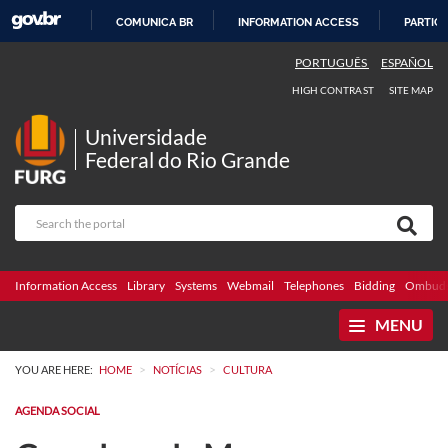
COMUNICA BR
INFORMATION ACCESS
PARTICI
SKIP
PORTUGUÊS
ESPAÑOL
TO
HIGH CONTRAST
SITE MAP
CONTENT
Universidade
Federal do Rio Grande
Information Access
Library
Systems
Webmail
Telephones
Bidding
Ombuds
MENU
>
>
YOU ARE HERE:
HOME
NOTÍCIAS
CULTURA
AGENDA SOCIAL