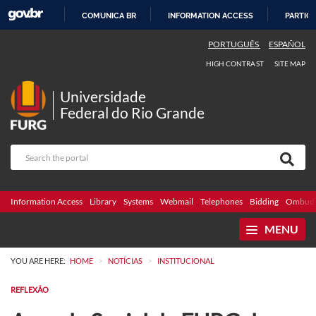
COMUNICA BR
INFORMATION ACCESS
PARTICI
SKIP
PORTUGUÊS
ESPAÑOL
TO
HIGH CONTRAST
SITE MAP
CONTENT
Universidade
Federal do Rio Grande
Information Access
Library
Systems
Webmail
Telephones
Bidding
Ombuds
MENU
>
>
YOU ARE HERE:
HOME
NOTÍCIAS
INSTITUCIONAL
REFLEXÃO