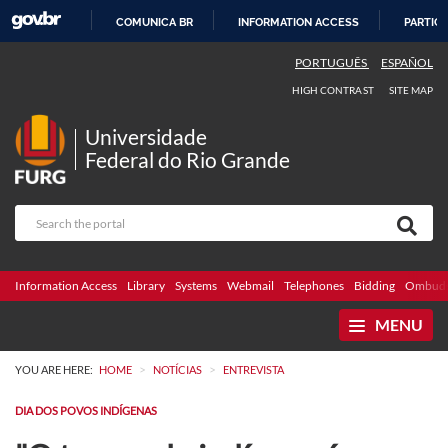
COMUNICA BR
INFORMATION ACCESS
PARTICI
SKIP
PORTUGUÊS
ESPAÑOL
TO
HIGH CONTRAST
SITE MAP
CONTENT
Universidade
Federal do Rio Grande
Information Access
Library
Systems
Webmail
Telephones
Bidding
Ombuds
MENU
>
>
YOU ARE HERE:
HOME
NOTÍCIAS
ENTREVISTA
DIA DOS POVOS INDÍGENAS