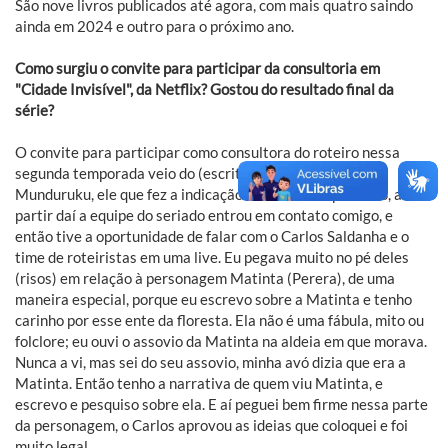
São nove livros publicados até agora, com mais quatro saindo
ainda em 2024 e outro para o próximo ano.
Como surgiu o convite para participar da consultoria em
"Cidade Invisível", da Netflix? Gostou do resultado final da
série?
O convite para participar como consultora do roteiro nessa
segunda temporada veio do (escritor e roteirista) Daniel
Munduruku, ele que fez a indicação. Ele me falou primeiro, a
partir daí a equipe do seriado entrou em contato comigo, e
então tive a oportunidade de falar com o Carlos Saldanha e o
time de roteiristas em uma live. Eu pegava muito no pé deles
(risos) em relação à personagem Matinta (Perera), de uma
maneira especial, porque eu escrevo sobre a Matinta e tenho
carinho por esse ente da floresta. Ela não é uma fábula, mito ou
folclore; eu ouvi o assovio da Matinta na aldeia em que morava.
Nunca a vi, mas sei do seu assovio, minha avó dizia que era a
Matinta. Então tenho a narrativa de quem viu Matinta, e
escrevo e pesquiso sobre ela. E aí peguei bem firme nessa parte
da personagem, o Carlos aprovou as ideias que coloquei e foi
muito legal.