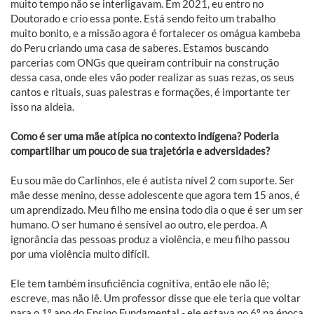
muito tempo não se interligavam. Em 2021, eu entro no
Doutorado e crio essa ponte. Está sendo feito um trabalho
muito bonito, e a missão agora é fortalecer os omágua kambeba
do Peru criando uma casa de saberes. Estamos buscando
parcerias com ONGs que queiram contribuir na construção
dessa casa, onde eles vão poder realizar as suas rezas, os seus
cantos e rituais, suas palestras e formações, é importante ter
isso na aldeia.
Como é ser uma mãe atípica no contexto indígena? Poderia
compartilhar um pouco de sua trajetória e adversidades?
Eu sou mãe do Carlinhos, ele é autista nível 2 com suporte. Ser
mãe desse menino, desse adolescente que agora tem 15 anos, é
um aprendizado. Meu filho me ensina todo dia o que é ser um ser
humano. O ser humano é sensível ao outro, ele perdoa. A
ignorância das pessoas produz a violência, e meu filho passou
por uma violência muito difícil.
Ele tem também insuficiência cognitiva, então ele não lê;
escreve, mas não lê. Um professor disse que ele teria que voltar
para o 1º ano do Ensino Fundamental - ele estava no 6º na época