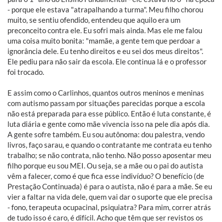
- porque ele estava "atrapalhando a turma". Meu filho chorou
muito, se sentiu ofendido, entendeu que aquilo era um
preconceito contra ele. Eu sofri mais ainda. Mas ele me falou
uma coisa muito bonita: "mamãe, a gente tem que perdoar a
ignorância dele. Eu tenho direitos e eu sei dos meus direitos".
Ele pediu para não sair da escola. Ele continua lá e o professor
foi trocado.
E assim como o Carlinhos, quantos outros meninos e meninas
com autismo passam por situações parecidas porque a escola
não está preparada para esse público. Então é luta constante, é
luta diária e gente como mãe vivencia isso na pele dia após dia.
A gente sofre também. Eu sou autônoma: dou palestra, vendo
livros, faço sarau, e quando o contratante me contrata eu tenho
trabalho; se não contrata, não tenho. Não posso aposentar meu
filho porque eu sou MEI. Ou seja, se a mãe ou o pai do autista
vêm a falecer, como é que fica esse indivíduo? O benefício (de
Prestação Continuada) é para o autista, não é para a mãe. Se eu
vier a faltar na vida dele, quem vai dar o suporte que ele precisa
- fono, terapeuta ocupacinal, psiquiatra? Para mim, correr atrás
de tudo isso é caro, é difícil. Acho que têm que ser revistos os