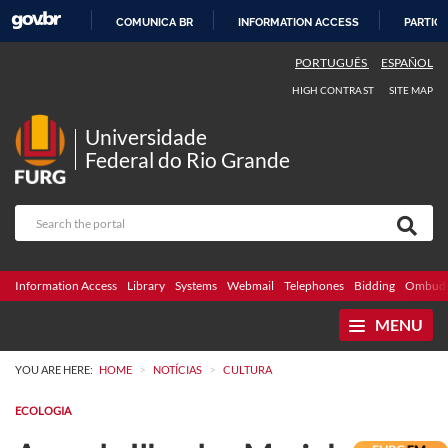
COMUNICA BR
INFORMATION ACCESS
PARTICI
SKIP
PORTUGUÊS
ESPAÑOL
TO
HIGH CONTRAST
SITE MAP
CONTENT
Universidade
Federal do Rio Grande
Information Access
Library
Systems
Webmail
Telephones
Bidding
Ombuds
MENU
>
>
YOU ARE HERE:
HOME
NOTÍCIAS
CULTURA
ECOLOGIA