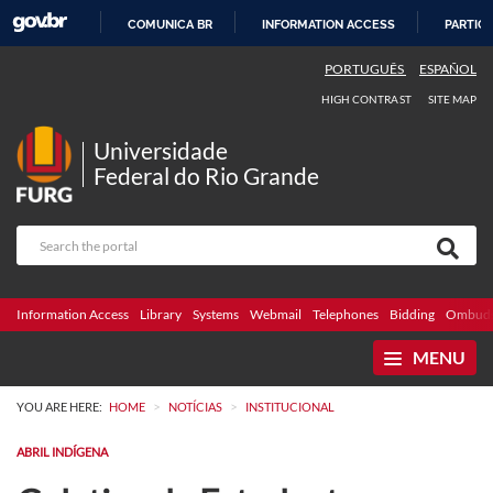
COMUNICA BR
INFORMATION ACCESS
PARTICI
SKIP
PORTUGUÊS
ESPAÑOL
TO
HIGH CONTRAST
SITE MAP
CONTENT
Universidade
Federal do Rio Grande
Information Access
Library
Systems
Webmail
Telephones
Bidding
Ombuds
MENU
>
>
YOU ARE HERE:
HOME
NOTÍCIAS
INSTITUCIONAL
ABRIL INDÍGENA