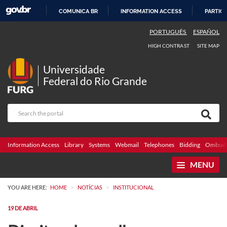
COMUNICA BR
INFORMATION ACCESS
PARTICI
SKIP
PORTUGUÊS
ESPAÑOL
TO
HIGH CONTRAST
SITE MAP
CONTENT
Universidade
Federal do Rio Grande
Information Access
Library
Systems
Webmail
Telephones
Bidding
Ombuds
MENU
>
>
YOU ARE HERE:
HOME
NOTÍCIAS
INSTITUCIONAL
19 DE ABRIL