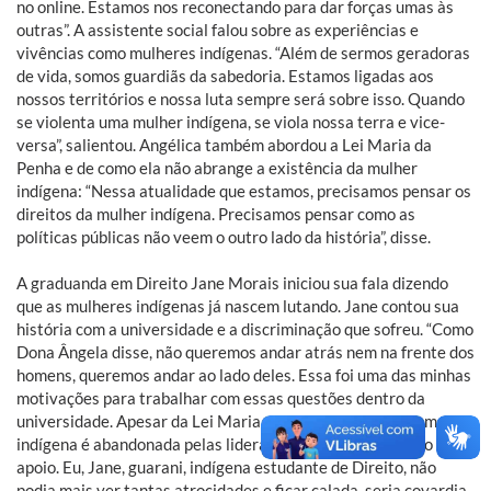
no online. Estamos nos reconectando para dar forças umas às
outras”. A assistente social falou sobre as experiências e
vivências como mulheres indígenas. “Além de sermos geradoras
de vida, somos guardiãs da sabedoria. Estamos ligadas aos
nossos territórios e nossa luta sempre será sobre isso. Quando
se violenta uma mulher indígena, se viola nossa terra e vice-
versa”, salientou. Angélica também abordou a Lei Maria da
Penha e de como ela não abrange a existência da mulher
indígena: “Nessa atualidade que estamos, precisamos pensar os
direitos da mulher indígena. Precisamos pensar como as
políticas públicas não veem o outro lado da história”, disse.
A graduanda em Direito Jane Morais iniciou sua fala dizendo
que as mulheres indígenas já nascem lutando. Jane contou sua
história com a universidade e a discriminação que sofreu. “Como
Dona Ângela disse, não queremos andar atrás nem na frente dos
homens, queremos andar ao lado deles. Essa foi uma das minhas
motivações para trabalhar com essas questões dentro da
universidade. Apesar da Lei Maria da Penha nos incluir, a mulher
indígena é abandonada pelas lideranças, pelo Estado e não tem
apoio. Eu, Jane, guarani, indígena estudante de Direito, não
podia mais ver tantas atrocidades e ficar calada, seria covardia