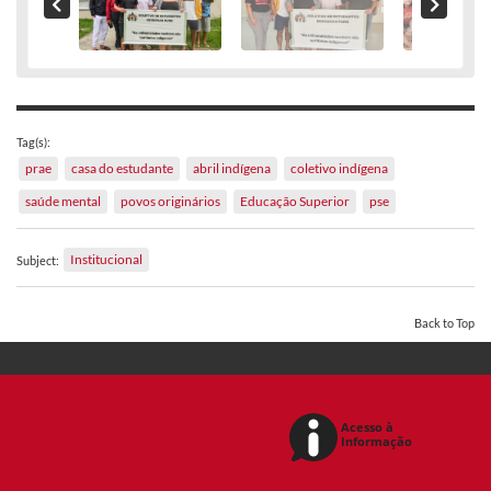
Tag(s):
prae
casa do estudante
abril indígena
coletivo indígena
saúde mental
povos originários
Educação Superior
pse
Institucional
Subject:
Back to Top