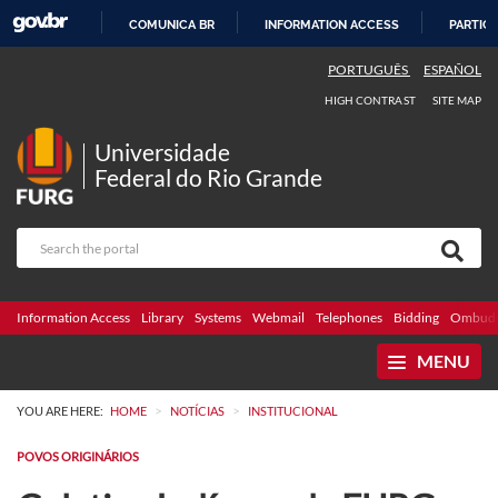
COMUNICA BR
INFORMATION ACCESS
PARTICI
SKIP
PORTUGUÊS
ESPAÑOL
TO
HIGH CONTRAST
SITE MAP
CONTENT
Universidade
Federal do Rio Grande
Information Access
Library
Systems
Webmail
Telephones
Bidding
Ombuds
MENU
>
>
YOU ARE HERE:
HOME
NOTÍCIAS
INSTITUCIONAL
POVOS ORIGINÁRIOS