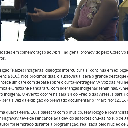
vidades em comemoração ao Abril Indígena, promovido pelo Coletiv
ros.
sição “Raízes Indígenas: diálogos interculturais” continua em exibi
ência (CC). Nos próximos dias, o audiovisual será o grande destaque 
ontece um café com debate sobre o curta-metragem "A Voz das Mulher
mbá e Cristiane Pankararu, com lideranças indígenas femininas. A me
o Indígena. O evento ocorre na sala 14 do Prédio das Artes, a partir 
, será a vez da exibição do premiado documentário "Martírio" (2016),
ima quarta-feira, 10, a palestra com o músico, teatrólogo e romancis
 Highway, teve de ser cancelada devido às fortes chuvas no Rio de Ja
autor foi lembrado durante a programação, realizada pelo Núcleo de