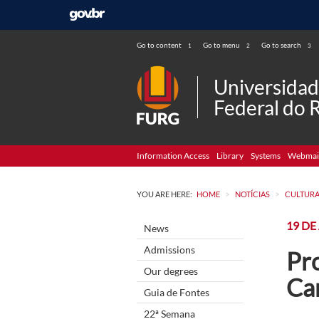
Go to content
Go to menu
Go to search
1
2
3
Universida
Federal do 
Information Access
Library
Systems
Webmai
>
>
YOU ARE HERE:
HOME
NOTÍCIAS
CULTUR
19 DE
News
Admissions
Pr
Our degrees
Ca
Guia de Fontes
22ª Semana