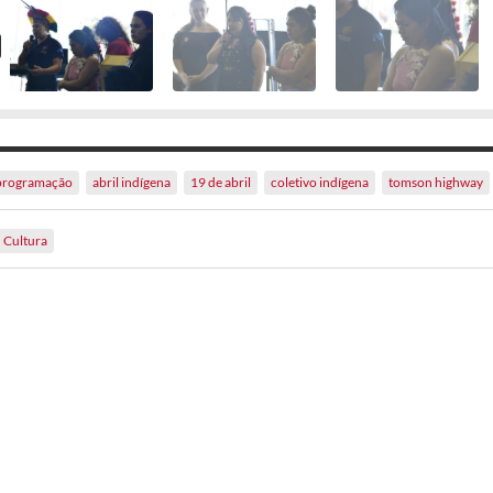
programação
abril indígena
19 de abril
coletivo indígena
tomson highway
Cultura