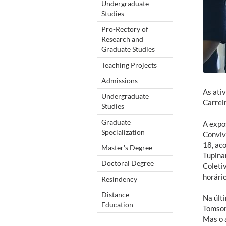
Undergraduate
Studies
Pro-Rectory of
Research and
Graduate Studies
Teaching Projects
Admissions
As ati
Undergraduate
Carrei
Studies
Graduate
A expo
Specialization
Conviv
18, ac
Master's Degree
Tupina
Doctoral Degree
Coletiv
horário
Resindency
Distance
Na últ
Education
Tomson
Mas o 