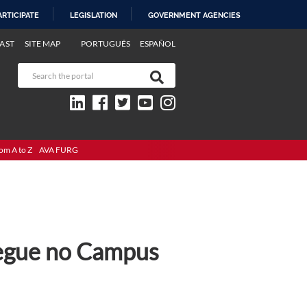
ARTICIPATE
LEGISLATION
GOVERNMENT AGENCIES
AST
SITE MAP
PORTUGUÊS
ESPAÑOL
om A to Z
AVA FURG
segue no Campus