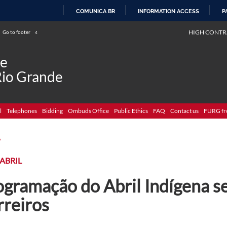
COMUNICA BR
INFORMATION ACCESS
P
SKIP
HIGH CONTR
Go to footer
4
TO
CONTENT
de
Rio Grande
l
Telephones
Bidding
Ombuds Office
Public Ethics
FAQ
Contact us
FURG fr
A
 ABRIL
ogramação do Abril Indígena 
rreiros