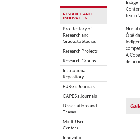
Indíge
Contem
RESEARCH AND
texto “
INNOVATION
No sáb
Pro-Rectory of
Research and
Ópê da
Graduate Studies
indíge
compet
Research Projects
A Copa
Research Groups
disponi
Institutional
Repository
FURG's Journals
CAPES's Journals
Dissertations and
Gall
Theses
Multi-User
Centers
Innovatio