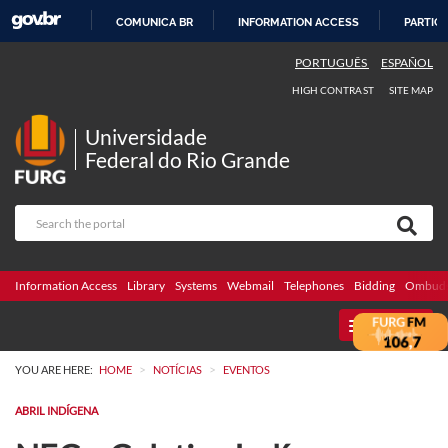
COMUNICA BR
INFORMATION ACCESS
PARTICI
SKIP
PORTUGUÊS
ESPAÑOL
TO
HIGH CONTRAST
SITE MAP
CONTENT
Universidade
Federal do Rio Grande
Information Access
Library
Systems
Webmail
Telephones
Bidding
Ombuds
MENU
>
>
YOU ARE HERE:
HOME
NOTÍCIAS
EVENTOS
ABRIL INDÍGENA