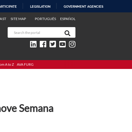
ARTICIPATE
LEGISLATION
GOVERNMENT AGENCIES
AST
SITE MAP
PORTUGUÊS
ESPAÑOL
om A to Z
AVA FURG
move Semana