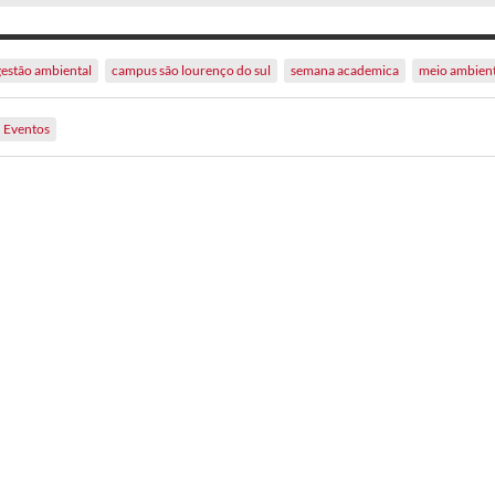
gestão ambiental
campus são lourenço do sul
semana academica
meio ambien
Eventos