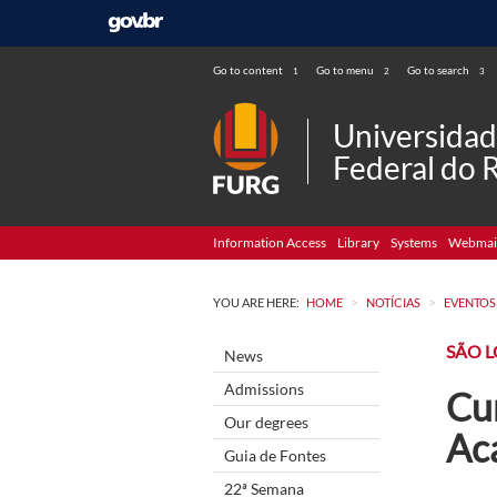
Go to content
Go to menu
Go to search
1
2
3
Universida
Federal do 
Information Access
Library
Systems
Webmai
>
>
YOU ARE HERE:
HOME
NOTÍCIAS
EVENTOS
SÃO 
News
Admissions
Cu
Our degrees
Ac
Guia de Fontes
22ª Semana