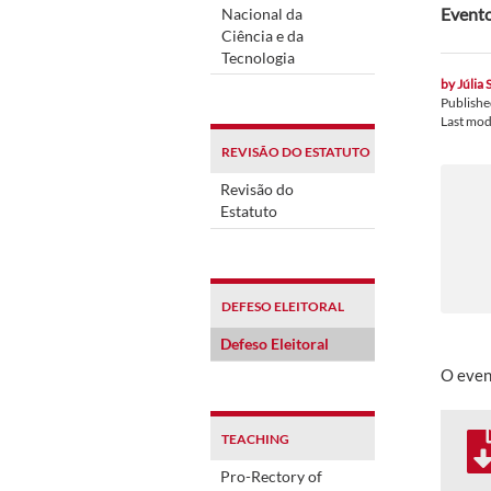
Evento
Nacional da
Ciência e da
Tecnologia
by
Júlia 
Publish
Last mod
REVISÃO DO ESTATUTO
Revisão do
Estatuto
DEFESO ELEITORAL
Defeso Eleitoral
O even
TEACHING
Pro-Rectory of