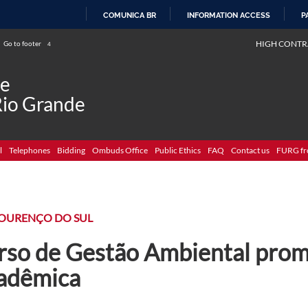
COMUNICA BR
INFORMATION ACCESS
P
SKIP
HIGH CONTR
Go to footer
4
TO
CONTENT
de
Rio Grande
l
Telephones
Bidding
Ombuds Office
Public Ethics
FAQ
Contact us
FURG fr
LOURENÇO DO SUL
rso de Gestão Ambiental pro
adêmica