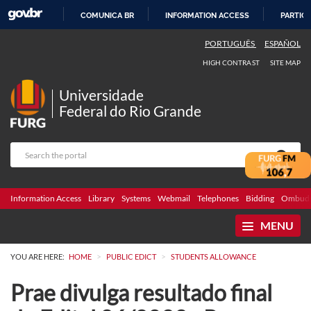
COMUNICA BR
INFORMATION ACCESS
PARTICI
SKIP
PORTUGUÊS
ESPAÑOL
TO
HIGH CONTRAST
SITE MAP
CONTENT
Universidade
Federal do Rio Grande
Information Access
Library
Systems
Webmail
Telephones
Bidding
Ombuds
MENU
>
>
YOU ARE HERE:
HOME
PUBLIC EDICT
STUDENTS ALLOWANCE
Prae divulga resultado final