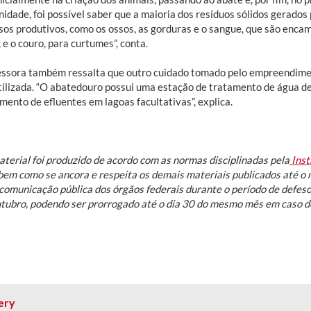
nidade, foi possível saber que a maioria dos resíduos sólidos gerad
sos produtivos, como os ossos, as gorduras e o sangue, que são enca
 e o couro, para curtumes”, conta.
essora também ressalta que outro cuidado tomado pelo empreendime
tilizada. “O abatedouro possui uma estação de tratamento de água d
mento de efluentes em lagoas facultativas”, explica.
aterial foi produzido de acordo com as normas disciplinadas pela
Inst
em como se ancora e respeita os demais materiais publicados até 
comunicação pública dos órgãos federais durante o período de defeso 
utubro, podendo ser prorrogado até o dia 30 do mesmo mês em caso d
ery