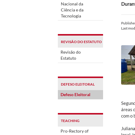
Durant
Nacional da
Ciência e da
Tecnologia
Publish
Last mod
REVISÃO DO ESTATUTO
Revisão do
Estatuto
DEFESO ELEITORAL
Defeso Eleitoral
Segund
áreas 
com o 
TEACHING
Julian
Pro-Rectory of
local, 