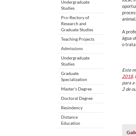
Undergraduate
oportu
Studies
proces
Pro-Rectory of
animal,
Research and
Graduate Studies
A prof
água u
Teaching Projects
o trata
Admissions
Undergraduate
Studies
Este m
Graduate
2018,
b
Specialization
para a 
Master's Degree
2 de o
Doctoral Degree
Resindency
Distance
Education
Gall