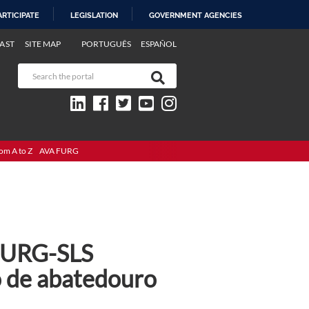
ARTICIPATE
LEGISLATION
GOVERNMENT AGENCIES
AST
SITE MAP
PORTUGUÊS
ESPAÑOL
om A to Z
AVA FURG
 FURG-SLS
 de abatedouro