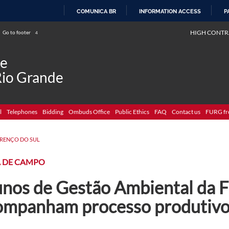
COMUNICA BR
INFORMATION ACCESS
P
SKIP
HIGH CONTR
Go to footer
4
TO
CONTENT
de
Rio Grande
l
Telephones
Bidding
Ombuds Office
Public Ethics
FAQ
Contact us
FURG fr
RENÇO DO SUL
A DE CAMPO
unos de Gestão Ambiental da
ompanham processo produtivo