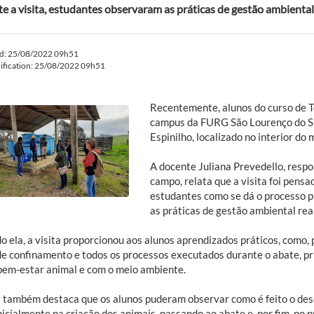
e a visita, estudantes observaram as práticas de gestão ambient
ed: 25/08/2022 09h51
ification: 25/08/2022 09h51
Recentemente, alunos do curso de 
campus da FURG São Lourenço do Su
Espinilho, localizado no interior do 
A docente Juliana Prevedello, respo
campo, relata que a visita foi pens
estudantes como se dá o processo p
as práticas de gestão ambiental rea
o ela, a visita proporcionou aos alunos aprendizados práticos, como,
de confinamento e todos os processos executados durante o abate, pr
bem-estar animal e com o meio ambiente.
a também destaca que os alunos puderam observar como é feito o des
inicialmente na criação dos animais, passando ao abate e, por fim, no