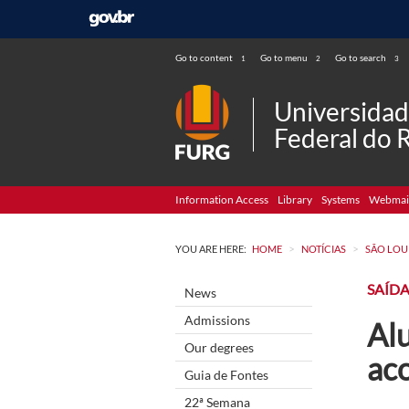
Go to content
Go to menu
Go to search
1
2
3
Universida
Federal do 
Information Access
Library
Systems
Webmai
>
>
YOU ARE HERE:
HOME
NOTÍCIAS
SÃO LOU
SAÍD
News
Admissions
Al
Our degrees
ac
Guia de Fontes
22ª Semana