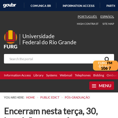
COMUNICA BR
INFORMATION ACCESS
PARTICI
SKIP
PORTUGUÊS
ESPAÑOL
TO
HIGH CONTRAST
SITE MAP
CONTENT
Universidade
Federal do Rio Grande
Information Access
Library
Systems
Webmail
Telephones
Bidding
Ombuds
MENU
>
>
YOU ARE HERE:
HOME
PUBLIC EDICT
PÓS-GRADUAÇÃO
Encerram nesta terça, 30,