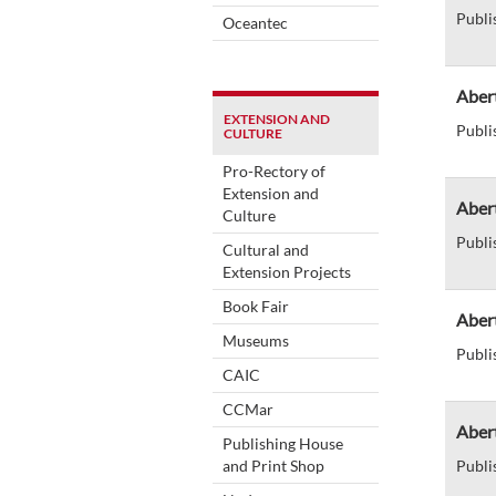
Publi
Oceantec
Abert
EXTENSION AND
Publi
CULTURE
Pro-Rectory of
Extension and
Abert
Culture
Publi
Cultural and
Extension Projects
Book Fair
Aber
Museums
Publi
CAIC
CCMar
Abert
Publishing House
and Print Shop
Publi