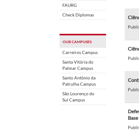
FAURG
Check Diplomas
Ciên
Publi
OUR CAMPUSES
Ciênc
Carreiros Campus
Publi
Santa Vitória do
Palmar Campus
Santo Antônio da
Cont
Patrulha Campus
Publi
São Lourenço do
Sul Campus
Defe
Base 
Publi