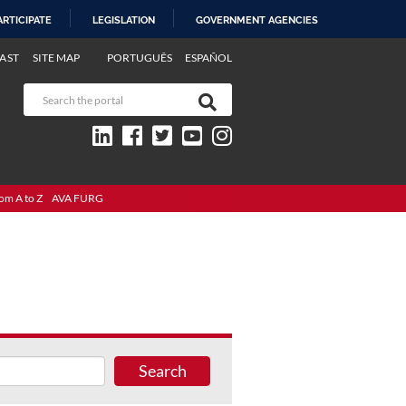
ARTICIPATE
LEGISLATION
GOVERNMENT AGENCIES
AST
SITE MAP
PORTUGUÊS
ESPAÑOL
om A to Z
AVA FURG
Search