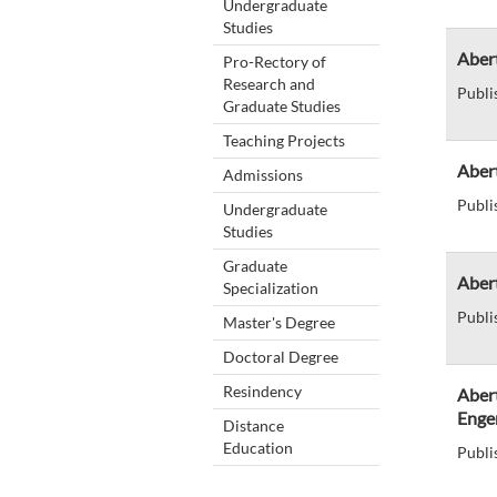
Undergraduate
Studies
Aber
Pro-Rectory of
Research and
Publi
Graduate Studies
Teaching Projects
Aber
Admissions
Publi
Undergraduate
Studies
Graduate
Aber
Specialization
Publi
Master's Degree
Doctoral Degree
Resindency
Abert
Enge
Distance
Education
Publi