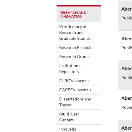
Abert
RESEARCH AND
INNOVATION
Publi
Pro-Rectory of
Research and
Graduate Studies
Aber
Research Projects
Publi
Research Groups
Institutional
Aber
Repository
Publi
FURG's Journals
CAPES's Journals
Abert
Dissertations and
Theses
Publi
Multi-User
Centers
Aber
Innovatio