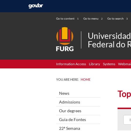
Go to content
Go to menu
Go to search
1
2
3
Universida
Federal do 
Information Access
Library
Systems
Webmai
YOU ARE HERE:
HOME
Top
News
Admissions
Our degrees
Guia de Fontes
22ª Semana