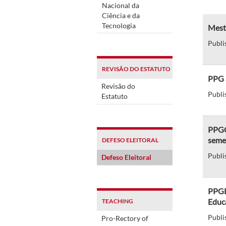
Nacional da
Ciência e da
Tecnologia
Mestr
Publi
REVISÃO DO ESTATUTO
PPG 
Revisão do
Publi
Estatuto
PPGC
seme
DEFESO ELEITORAL
Publi
Defeso Eleitoral
PPGEA
Educ
TEACHING
Publi
Pro-Rectory of