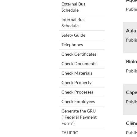
External Bus
Publi
Schedule
Internal Bus
Schedule
Aula
Safety Guide
Publi
Telephones
Check Certificates
Biol
Check Documents
Publi
Check Materials
Check Property
Check Processes
Cape
Check Employees
Publi
Generate the GRU
("Federal Payment
Ciên
Form")
FAHERG
Publi