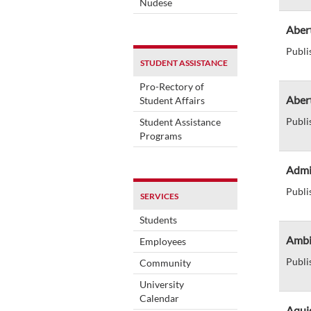
Nudese
Aber
Publi
STUDENT ASSISTANCE
Pro-Rectory of
Abert
Student Affairs
Publi
Student Assistance
Programs
Admi
Publi
SERVICES
Students
Ambi
Employees
Publi
Community
University
Calendar
Aqui