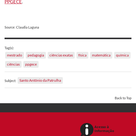
PPGECE
.
Source: Claudia Laguna
Tag(s):
mestrado
pedagogia
ciências exatas
física
matemática
química
ciências
ppgece
Santo Antônio da Patrulha
Subject:
Back to Top