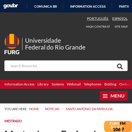
COMUNICA BR
INFORMATION ACCESS
PARTICI
SKIP
PORTUGUÊS
ESPAÑOL
TO
HIGH CONTRAST
SITE MAP
CONTENT
Universidade
Federal do Rio Grande
Information Access
Library
Systems
Webmail
Telephones
Bidding
Ombuds
MENU
>
>
YOU ARE HERE:
HOME
NOTÍCIAS
SANTO ANTÔNIO DA PATRULHA
MESTRADO