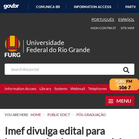
COMUNICA BR
INFORMATION ACCESS
PARTICI
SKIP
PORTUGUÊS
ESPAÑOL
TO
HIGH CONTRAST
SITE MAP
CONTENT
Universidade
Federal do Rio Grande
Information Access
Library
Systems
Webmail
Telephones
Bidding
Ombuds
MENU
>
>
YOU ARE HERE:
HOME
PUBLIC EDICT
PÓS-GRADUAÇÃO
Imef divulga edital para