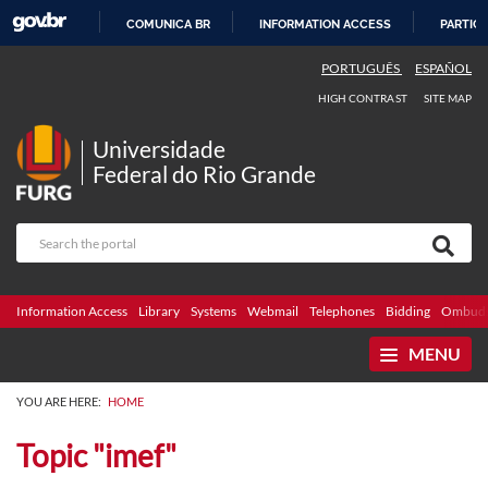
COMUNICA BR
INFORMATION ACCESS
PARTICI
SKIP
PORTUGUÊS
ESPAÑOL
TO
HIGH CONTRAST
SITE MAP
CONTENT
Universidade
Federal do Rio Grande
Information Access
Library
Systems
Webmail
Telephones
Bidding
Ombuds
MENU
YOU ARE HERE:
HOME
Topic "imef"