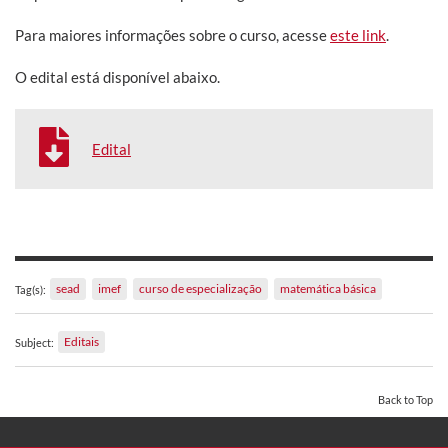
Para maiores informações sobre o curso, acesse
este link
.
O edital está disponível abaixo.
Edital
sead
imef
curso de especialização
matemática básica
Tag(s):
Editais
Subject:
Back to Top