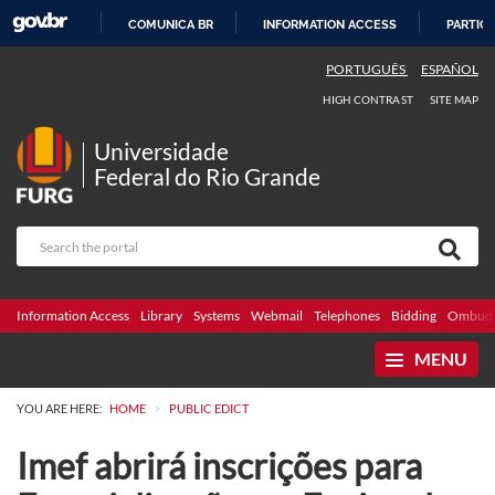
COMUNICA BR
INFORMATION ACCESS
PARTICI
SKIP
PORTUGUÊS
ESPAÑOL
TO
HIGH CONTRAST
SITE MAP
CONTENT
Universidade
Federal do Rio Grande
Information Access
Library
Systems
Webmail
Telephones
Bidding
Ombuds
MENU
>
YOU ARE HERE:
HOME
PUBLIC EDICT
Imef abrirá inscrições para