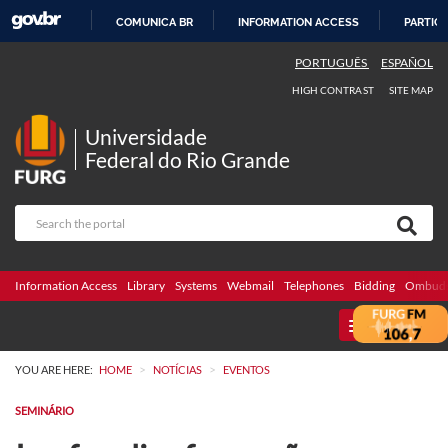
COMUNICA BR
INFORMATION ACCESS
PARTICI
SKIP
PORTUGUÊS
ESPAÑOL
TO
HIGH CONTRAST
SITE MAP
CONTENT
Universidade
Federal do Rio Grande
Information Access
Library
Systems
Webmail
Telephones
Bidding
Ombuds
MENU
>
>
YOU ARE HERE:
HOME
NOTÍCIAS
EVENTOS
SEMINÁRIO