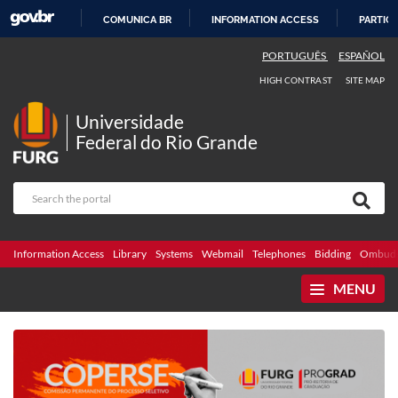
COMUNICA BR
INFORMATION ACCESS
PARTICI
SKIP
PORTUGUÊS
ESPAÑOL
TO
HIGH CONTRAST
SITE MAP
CONTENT
Universidade
Federal do Rio Grande
Information Access
Library
Systems
Webmail
Telephones
Bidding
Ombuds
MENU