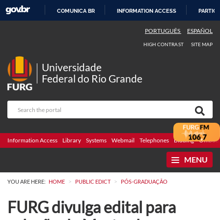
COMUNICA BR
INFORMATION ACCESS
PARTICI
SKIP
PORTUGUÊS
ESPAÑOL
TO
HIGH CONTRAST
SITE MAP
CONTENT
Universidade
Federal do Rio Grande
Information Access
Library
Systems
Webmail
Telephones
Bidding
Ombuds
MENU
>
>
YOU ARE HERE:
HOME
PUBLIC EDICT
PÓS-GRADUAÇÃO
FURG divulga edital para