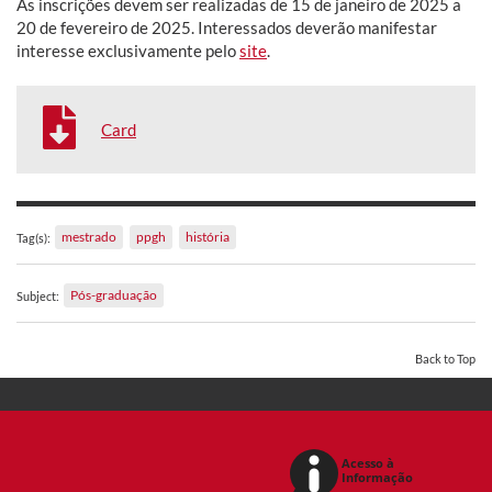
As inscrições devem ser realizadas de 15 de janeiro de 2025 a
20 de fevereiro de 2025. Interessados deverão manifestar
interesse exclusivamente pelo
site
.
Card
mestrado
ppgh
história
Tag(s):
Pós-graduação
Subject:
Back to Top